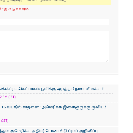
 தவிர்க்கும்படி கேட்டுக்கொள்கிறோம்.
G -ஐ அழுத்தவும்.
்ஸ்' ராக்கெட் பாகம்: பூமிக்கு ஆபத்தா? நாசா விளக்கம்!
 PM (IST)
க 18 வயதில் சாதனை : அமெரிக்​க இளைஞருக்கு குவியும்
 (IST)
்தம்: அமெரிக்க அதிபர் டொனால்டு ட்ரம்ப் அறிவிப்பு!