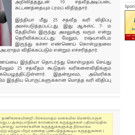
அறிவித்ததுடன் 10 சதவீதஅடிப்படை
Spon
கட்டணத்தையும் ட்ரம்ப் விதித்தார்.
இந்தியா மீது 25 சதவீத வரி விதிப்பு
அமல்படுத்தப்பட்டது. இது ஆகஸ்ட் 7- ம்
தேதியில் இருந்து அமலுக்கு வரும் என்று
தெரிவிக்கப்பட்டது. மேலும், ரஷ்யாவிடம்
இருந்து கச்சா எண்ணெய் கொள்முதலை
அபராதம் விதிக்கப்படும் என்றும் எச்சரித்தார்.
ணெய்யை இந்தியா தொடர்ந்து கொள்முதல் செய்து
மேலும் 25 சதவீதம் கூடுதல் வரிகளைவிதிக்கும்
யெழுத்திட்டுள்ளார். இதன்மூலம், அமெரிக்க
ும் இந்திய பொருட்களுக்கான மொத்த வரி விதிப்பு
ுகள் தணிக்கையின்றி பிரசுரமாகும் வகையில் மென்பொருள்
ல்நுட்ப குறைபாடுகள் காரணமாக கருத்துக்கள் பதிவாவதில்
ுள்ளது. வாசகர்களின் கருத்துக்களுக்கு நிர்வாகம்
மற்ற மற்றும் பிறர் மனதை புண்படுத்தகூடிய கருத்துகளை /