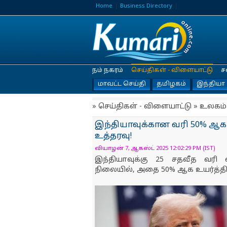
Home
Business Directory
நம் நகரம்
செய்திகள் - விளையாட்டு
ச
மாவட்ட செய்தி
தமிழகம்
இந்தியா
» செய்திகள் - விளையாட்டு » உலகம்
இந்தியாவுக்கான வரி 50% ஆக உ
உத்தரவு!
வியாழன் 7, ஆகஸ்ட் 2025 12:02:29 PM (IST)
இந்தியாவுக்கு 25 சதவீத வரி 
நிலையில், அதை 50% ஆக உயர்த்தி அ