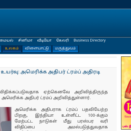
மையல்
சினிமா
வீடியோ
கேலரி
Business Directory
உலகம்
விளையாட்டு
மருத்துவம்
யர்வு: அமெரிக்க அதிபர் ட்ரம்ப் அதிரடி
விதிக்கப்படுவதாக ஏற்கெனவே அறிவித்திருந்த
மெரிக்க அதிபர் ட்ரம்ப் அறிவித்துள்ளார்.
அமெரிக்க அதிபராக ட்ரம்ப் பதவியேற்ற
பிறகு, இந்தியா உள்ளிட்ட 100-க்கும்
மேற்பட்ட நாடுகள் மீது பரஸ்பர வரி
விதிப்பை அமல்படுத்துவதாக