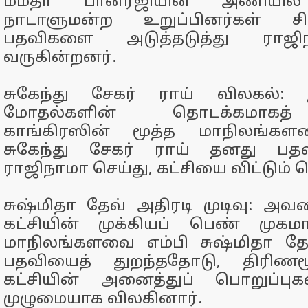
மமதா பானர்ஜியின் அணியில் எ
நாடாளுமன்ற உறுப்பினர்கள் ச
பதவிகளை அடுத்தடுத்து ராஜி
வருகின்றனர்.
சுகேந்து சேகர் ராய் விலகல்: 
மோதல்களின் தொடக்கமாகத்
காங்கிரஸின் மூத்த மாநிலங்க
சுகேந்து சேகர் ராய் தனது பத
ராஜிநாமா செய்து, கட்சியை விட்டும்
சுஷ்மிதா தேவ் அதிரடி முடிவு: அவர
கட்சியின் முக்கியப் பெண் முகம
மாநிலங்களவை எம்பி சுஷ்மிதா தே
பதவியைத் துறந்ததோடு, திரிணமூ
கட்சியின் அனைத்துப் பொறுப்புகள
முழுமையாக விலகினார்.