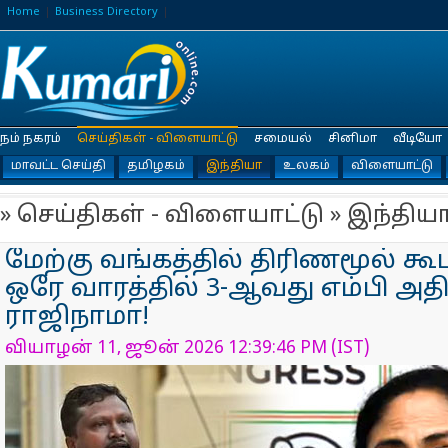
Home
Business Directory
நம் நகரம்
செய்திகள் - விளையாட்டு
சமையல்
சினிமா
வீடியோ
மாவட்ட செய்தி
தமிழகம்
இந்தியா
உலகம்
விளையாட்டு
» செய்திகள் - விளையாட்டு » இந்திய
மேற்கு வங்கத்தில் திரிணமூல் கூட
ஒரே வாரத்தில் 3-ஆவது எம்பி அதி
ராஜிநாமா!
வியாழன் 11, ஜூன் 2026 12:39:46 PM (IST)