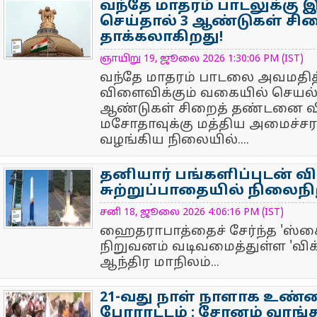
வந்தே மாதரம் பாடலுக்கு
செய்தால் 3 ஆண்டுகள் சி
தாக்கலாகிறது!
NewsIcon
ஞாயிறு 19, ஜூலை 2026 1:30:06 PM (IST)
வந்தே மாதரம் பாடலை அவமதி
விளைவிக்கும் வகையில் செயல
ஆண்டுகள் சிறைத் தண்டனை வித
மசோதாவுக்கு மத்திய அமைச்
வழங்கிய நிலையில்....
தனியார் பங்களிப்புடன் 
சுற்றுப்பாதையில் நிலைநிறு
NewsIcon
சனி 18, ஜூலை 2026 4:06:16 PM (IST)
ஹைதராபாத்தைச் சேர்ந்த 'ஸ்க
நிறுவனம் வடிவமைத்துள்ள 'விக்ரம
ஆந்திர மாநிலம்...
21-வது நாள் நாளாக உண்
போராட்டம் : சோனம் வாங்சு