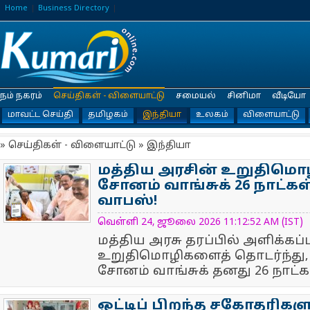
Home
Business Directory
நம் நகரம்
செய்திகள் - விளையாட்டு
சமையல்
சினிமா
வீடியோ
மாவட்ட செய்தி
தமிழகம்
இந்தியா
உலகம்
விளையாட்டு
» செய்திகள் - விளையாட்டு » இந்தியா
மத்திய அரசின் உறுதிமொ
சோனம் வாங்சுக் 26 நாட்
வாபஸ்!
NewsIcon
வெள்ளி 24, ஜூலை 2026 11:12:52 AM (IST)
மத்திய அரசு தரப்பில் அளிக்கப்
உறுதிமொழிகளைத் தொடர்ந்து,
சோனம் வாங்சுக் தனது 26 நாட்க
ஒட்டிப் பிறந்த சகோதரிகள