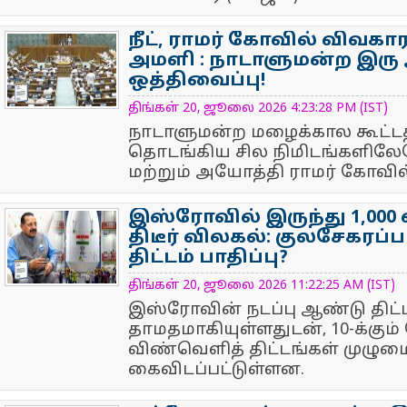
நீட், ராமர் கோவில் விவகா
அமளி : நாடாளுமன்ற இர
ஒத்திவைப்பு!
NewsIcon
திங்கள் 20, ஜூலை 2026 4:23:28 PM (IST)
நாடாளுமன்ற மழைக்கால கூட்ட
தொடங்கிய சில நிமிடங்களிலேயே, 
மற்றும் அயோத்தி ராமர் கோவில்.
இஸ்ரோவில் இருந்து 1,00
திடீர் விலகல்: குலசேகரப்
திட்டம் பாதிப்பு?
NewsIcon
திங்கள் 20, ஜூலை 2026 11:22:25 AM (IST)
இஸ்ரோவின் நடப்பு ஆண்டு திட்
தாமதமாகியுள்ளதுடன், 10-க்கும்
விண்வெளித் திட்டங்கள் முழும
கைவிடப்பட்டுள்ளன.