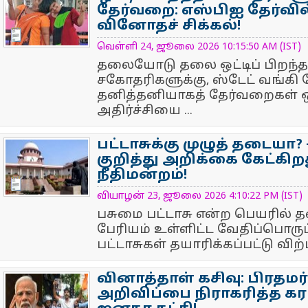
தேர்வறை: எஸ்பிஐ தேர்வில
வினோதச் சிக்கல்!
NewsIcon
வெள்ளி 24, ஜூலை 2026 10:15:50 AM (IST)
தலையோடு தலை ஒட்டிப் பிறந்
சகோதரிகளுக்கு, ஸ்டேட் வங்கி த
தனித்தனியாகத் தேர்வறைகள் ஒத
அதிர்ச்சியை ...
பட்டாசுக்கு முழுத் தடையா? 
குறித்து அறிக்கை கேட்கிற
நீதிமன்றம்!
NewsIcon
வியாழன் 23, ஜூலை 2026 4:10:22 PM (IST)
பசுமை பட்டாசு என்ற பெயரில் 
பேரியம் உள்ளிட்ட வேதிப்பொரு
பட்டாசுகள் தயாரிக்கப்பட்டு விற
வினாத்தாள் கசிவு: பிரதமர
அறிவிப்பை நிராகரித்த கரப