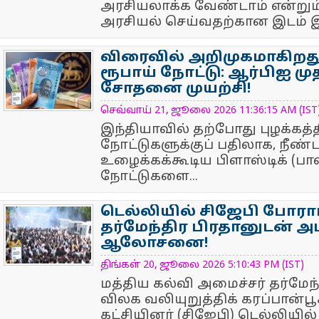
அரசியலாக்க வேண்டாம் என்றும்
அரசியல் செய்வதற்கான இடம் இல
விரைவில் அறிமுகமாகிறது
ரூபாய் நோட்டு: ஆர்பிஐ முத
சோதனை முயற்சி!
NewsIcon
செவ்வாய் 21, ஜூலை 2026 11:36:15 AM (IST
இந்தியாவில் தற்போது புழக்கத்
நோட்டுகளுக்குப் பதிலாக, நீண்
உழைக்கக்கூடிய பிளாஸ்டிக் (பால
நோட்டுகளை...
டெல்லியில் சிஜேபி போராட்
தர்மேந்திர பிரதானுடன் 
ஆலோசனை!
NewsIcon
திங்கள் 20, ஜூலை 2026 5:10:43 PM (IST)
மத்திய கல்வி அமைச்சர் தர்மேந
விலக வலியுறுத்திக் கரப்பான்ப
கட்சியினர் (சிஜேபி) டெல்லியில் ந