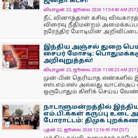
ஜனதா கட்சி!
NewsIcon
வியாழன் 23, ஜூலை 2026 11:54:40 AM (IST)
நீட் வினாத்தாள் கசிவு விவகார
விரைவு நீதிமன்றம் அமைக்கப்பட
நரேந்திர மோடியின் அறிவிப்பை
இந்திய அஞ்சல் துறை பெய
சைபர் மோசடி: பொதுமக்கள
அறிவுறுத்தல்!
NewsIcon
வியாழன் 23, ஜூலை 2026 11:08:23 AM (IST)
முன்-பின் தெரியாத எண்களில் இ
எஸ்.எம்.எஸ் அல்லது வாட்ஸ்அப்
ஒருபோதும் கிளிக் செய்ய வேண்ட
நாடாளுமன்றத்தில் இந்தி
எம்.பி.க்கள் கருப்பு உடை 
போராட்டம்: திமுக புறக்கணி
NewsIcon
புதன் 22, ஜூலை 2026 12:16:45 PM (IST)