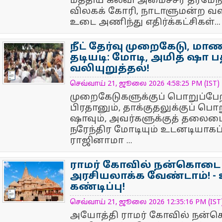
மத்திய கல்வி அமைச்சர் தர்மேந
விலகக் கோரி, நாடாளுமன்ற வளா
உடை அணிந்து எதிர்க்கட்சிகள்...
நீட் தேர்வு முறைகேடு, மாண
தடியடி: மோடி, அமித் ஷா 
வலியுறுத்தல்!
NewsIcon
செவ்வாய் 21, ஜூலை 2026 4:58:25 PM (IST)
முறைகேடுகளுக்குப் பொறுப்பேற்
பிரதானும், தாக்குதலுக்குப் பொ
ஷாவும், அவர்களுக்குத் தலைமை 
நரேந்திர மோடியும் உடனடியாக
ராஜினாமா ...
ராமர் கோவில் நன்கொடை
அரசியலாக்க வேண்டாம்! - உ
கண்டிப்பு!
NewsIcon
செவ்வாய் 21, ஜூலை 2026 12:35:16 PM (IST
அயோத்தி ராமர் கோவில் நன்