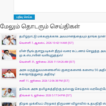
மேலும் தொடரும் செய்திகள்
தமிழ்நாட்டு மக்களுக்காக அவமானத்தையும் தாங்க நான் 
வெள்ளி 7, ஆகஸ்ட் 2026 10:42:14 AM (IST)
மின் ரீடிங் குளறுபடிகள் தீரும் வரை கட்டணம் செலுத்த அ
மு.க.ஸ்டாலின் வலியுறுத்தல்!
வெள்ளி 31, ஜூலை 2026 11:54:26 AM (IST)
அரசு மருத்துவமனைகளில் குறைகளைக் களைய 50 அதிக
சுகாதாரத்துறை அதிரடி!
சனி 11, ஜூலை 2026 12:06:38 PM (IST)
தவெக அரசு தமிழகத்திற்கு நல்லது செய்தால் வரவேற
திங்கள் 6, ஜூலை 2026 5:17:54 PM (IST)
திமுக முக்கியப் பிரமுகர் திருமண விழாவில் உதயநிதி ஸ்டாலி