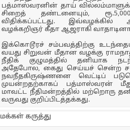
பத்மாஸ்வரனின் தாய் வில்லம்மாளுக
சிறைத் தண்டனையும், ரூ.5,00
விதிக்கப்பட்டது. இவ்வழக்கில் 
வழக்கறிஞர் கீதா ஆஜராகி வாதாடினார
இக்கொடூரச் சம்பவத்திற்கு உடந்த
வயது சிறுவன் மீதான வழக்கு ராமந
நீதிக் குழுமத்தில் தனியாக நடந
அதேபோல, கைது செய்யச் சென்ற சப்
நவநீதகிருஷ்ணனை வெட்டிப் பட
முயன்றதற்காகப் பத்மாஸ்வரன் மீத
மாவட்ட நீதிமன்றத்தில் மற்றொரு தனி
வருவது குறிப்பிடத்தக்கது.
மக்கள் கருத்து