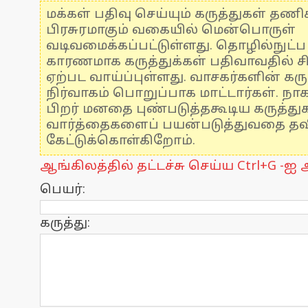
மக்கள் பதிவு செய்யும் கருத்துகள் தண
பிரசுரமாகும் வகையில் மென்பொருள்
வடிவமைக்கப்பட்டுள்ளது. தொழில்நுட்
காரணமாக கருத்துக்கள் பதிவாவதில் ச
ஏற்பட வாய்ப்புள்ளது. வாசகர்களின் கரு
நிர்வாகம் பொறுப்பாக மாட்டார்கள். நாக
பிறர் மனதை புண்படுத்தகூடிய கருத்த
வார்த்தைகளைப் பயன்படுத்துவதை தவிர
கேட்டுக்கொள்கிறோம்.
ஆங்கிலத்தில் தட்டச்சு செய்ய Ctrl+G -ஐ அ
பெயர்:
கருத்து: