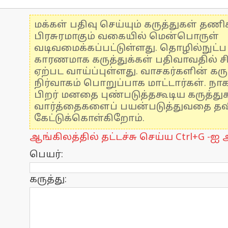
மக்கள் பதிவு செய்யும் கருத்துகள் தண
பிரசுரமாகும் வகையில் மென்பொருள்
வடிவமைக்கப்பட்டுள்ளது. தொழில்நுட்
காரணமாக கருத்துக்கள் பதிவாவதில் ச
ஏற்பட வாய்ப்புள்ளது. வாசகர்களின் கரு
நிர்வாகம் பொறுப்பாக மாட்டார்கள். நாக
பிறர் மனதை புண்படுத்தகூடிய கருத்த
வார்த்தைகளைப் பயன்படுத்துவதை தவிர
கேட்டுக்கொள்கிறோம்.
ஆங்கிலத்தில் தட்டச்சு செய்ய Ctrl+G -ஐ அ
பெயர்:
கருத்து: