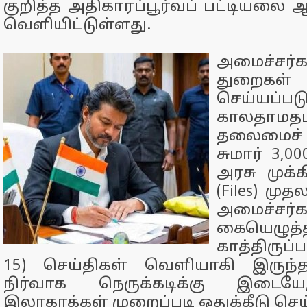
குறித்த அதிகாரப்பூர்வப் பட்டியலை
வெளியிட்டுள்ளது.
அமைச்சர்
துறைகள்
செய்யப்பட
காலதாமத
தலைமைச்
சுமார் 3,00
அரசு முக்
(Files) முத
அமைச்சர்க
கையெழுத்த
காத்திருப்
15) செய்திகள் வெளியாகி இருந
நிர்வாக நெருக்கடிக்கு இடைய
இலாகாக்கள் முறைப்படி ஒதுக்கீடு செய