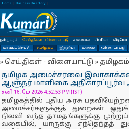
Home
Business Directory
நம் நகரம்
செய்திகள் - விளையாட்டு
சமையல்
சினிமா
வீடியோ
மாவட்ட செய்தி
தமிழகம்
இந்தியா
உலகம்
விளையாட்டு
» செய்திகள் - விளையாட்டு » தமிழகம்
தமிழக அமைச்சரவை இலாகாக்கள் 
ஆளுநர் மாளிகை அதிகாரப்பூர்வ அ
சனி 16, மே 2026 4:52:53 PM (IST)
தமிழகத்தில் புதிய அரசு பதவியேற்றத
அமைச்சர்களுக்குத் துறைகள் ஒதுக்
நிலவி வந்த தாமதங்களுக்கு முற்றுப்
வகையில், யாருக்கு எந்தெந்தத் த