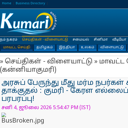
Home
Business Directory
நம் நகரம்
செய்திகள் - விளையாட்டு
சமையல்
சினிமா
வீடியோ
மாவட்ட செய்தி
தமிழகம்
இந்தியா
உலகம்
விளையாட்டு
» செய்திகள் - விளையாட்டு » மாவட்ட 
(கன்னியாகுமரி)
அரசுப் பேருந்து மீது மர்ம நபர்கள் 
தாக்குதல் : குமரி - கேரள எல்லைப்
பரபரப்பு!
சனி 4, ஜூலை 2026 5:54:47 PM (IST)