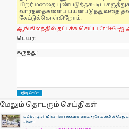
பிறர் மனதை புண்படுத்தகூடிய கருத்த
வார்த்தைகளைப் பயன்படுத்துவதை தவிர
கேட்டுக்கொள்கிறோம்.
ஆங்கிலத்தில் தட்டச்சு செய்ய Ctrl+G -ஐ அ
பெயர்:
கருத்து:
மேலும் தொடரும் செய்திகள்
மயிலாடி சிற்பிகளின் கைவண்ணம்: ஒரே கல்லில் செதுக்க
சிலை!