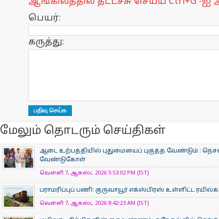
ஆங்கிலத்தில் தட்டச்சு செய்ய Ctrl+G -ஐ அ
பெயர்:
கருத்து:
மேலும் தொடரும் செய்திகள்
ஆடை உற்பத்தியில் புதுமையைப் புகுத்த வேண்டும் : நெசவ
வேண்டுகோள்
வெள்ளி 7, ஆகஸ்ட் 2026 5:53:02 PM (IST)
பராமரிப்புப் பணி: குருவாயூர் எக்ஸ்பிரஸ் உள்ளிட்ட ரயில
வெள்ளி 7, ஆகஸ்ட் 2026 8:42:23 AM (IST)