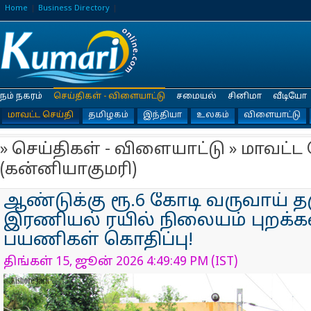
Home
Business Directory
நம் நகரம்
செய்திகள் - விளையாட்டு
சமையல்
சினிமா
வீடியோ
மாவட்ட செய்தி
தமிழகம்
இந்தியா
உலகம்
விளையாட்டு
» செய்திகள் - விளையாட்டு » மாவட்ட 
(கன்னியாகுமரி)
ஆண்டுக்கு ரூ.6 கோடி வருவாய் தர
இரணியல் ரயில் நிலையம் புறக்கண
பயணிகள் கொதிப்பு!
திங்கள் 15, ஜூன் 2026 4:49:49 PM (IST)