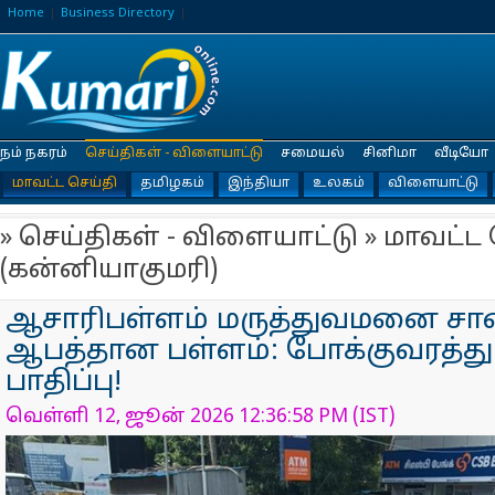
Home
Business Directory
நம் நகரம்
செய்திகள் - விளையாட்டு
சமையல்
சினிமா
வீடியோ
மாவட்ட செய்தி
தமிழகம்
இந்தியா
உலகம்
விளையாட்டு
» செய்திகள் - விளையாட்டு » மாவட்ட 
(கன்னியாகுமரி)
ஆசாரிபள்ளம் மருத்துவமனை சா
ஆபத்தான பள்ளம்: போக்குவரத்த
பாதிப்பு!
வெள்ளி 12, ஜூன் 2026 12:36:58 PM (IST)