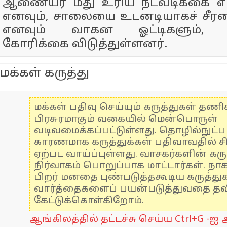
ஆணையர் மீது உரிய நடவடிக்கை எட
எனவும், சாலையை உடனடியாகச் சீரம
எனவும் வாகன ஓட்டிகளும், ப
கோரிக்கை விடுத்துள்ளனர்.
மக்கள் கருத்து
மக்கள் பதிவு செய்யும் கருத்துகள் தண
பிரசுரமாகும் வகையில் மென்பொருள்
வடிவமைக்கப்பட்டுள்ளது. தொழில்நுட்
காரணமாக கருத்துக்கள் பதிவாவதில் ச
ஏற்பட வாய்ப்புள்ளது. வாசகர்களின் கரு
நிர்வாகம் பொறுப்பாக மாட்டார்கள். நாக
பிறர் மனதை புண்படுத்தகூடிய கருத்த
வார்த்தைகளைப் பயன்படுத்துவதை தவிர
கேட்டுக்கொள்கிறோம்.
ஆங்கிலத்தில் தட்டச்சு செய்ய Ctrl+G -ஐ அ