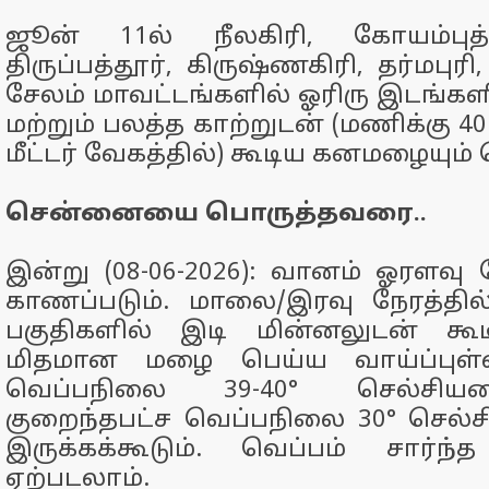
ஜூன் 11ல் நீலகிரி, கோயம்புத்
திருப்பத்தூர், கிருஷ்ணகிரி, தர்மபுர
சேலம் மாவட்டங்களில் ஓரிரு இடங்களி
மற்றும் பலத்த காற்றுடன் (மணிக்கு 4
மீட்டர் வேகத்தில்) கூடிய கனமழையும் 
சென்னையை பொருத்தவரை..
இன்று (08-06-2026): வானம் ஓரளவு ம
காணப்படும். மாலை/இரவு நேரத்தில
பகுதிகளில் இடி மின்னலுடன் க
மிதமான மழை பெய்ய வாய்ப்புள்ள
வெப்பநிலை 39-40° செல்சியஸை
குறைந்தபட்ச வெப்பநிலை 30° செல்ச
இருக்கக்கூடும். வெப்பம் சார்
ஏற்படலாம்.