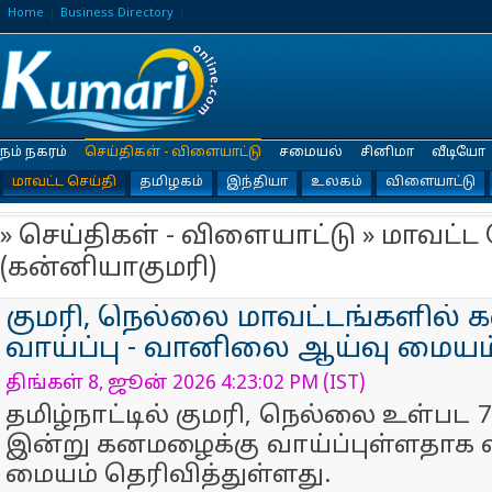
Home
Business Directory
நம் நகரம்
செய்திகள் - விளையாட்டு
சமையல்
சினிமா
வீடியோ
மாவட்ட செய்தி
தமிழகம்
இந்தியா
உலகம்
விளையாட்டு
» செய்திகள் - விளையாட்டு » மாவட்ட 
(கன்னியாகுமரி)
குமரி, நெல்லை மாவட்டங்களில
வாய்ப்பு - வானிலை ஆய்வு மையம
திங்கள் 8, ஜூன் 2026 4:23:02 PM (IST)
தமிழ்நாட்டில் குமரி, நெல்லை உள்பட 
இன்று கனமழைக்கு வாய்ப்புள்ளதாக
மையம் தெரிவித்துள்ளது.