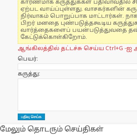
காரணமாக கருத்துக்கள் பதிவாவதில் ச
ஏற்பட வாய்ப்புள்ளது. வாசகர்களின் கரு
நிர்வாகம் பொறுப்பாக மாட்டார்கள். நாக
பிறர் மனதை புண்படுத்தகூடிய கருத்த
வார்த்தைகளைப் பயன்படுத்துவதை தவிர
கேட்டுக்கொள்கிறோம்.
ஆங்கிலத்தில் தட்டச்சு செய்ய Ctrl+G -ஐ அ
பெயர்:
கருத்து:
மேலும் தொடரும் செய்திகள்