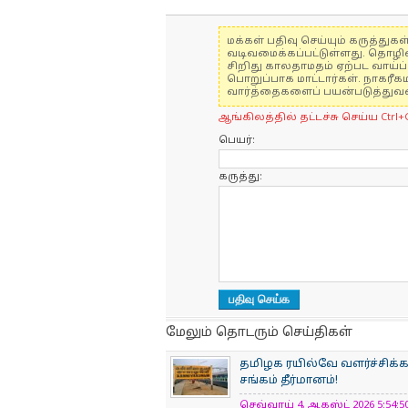
மக்கள் பதிவு செய்யும் கருத்த
வடிவமைக்கப்பட்டுள்ளது. தொழி
சிறிது காலதாமதம் ஏற்பட வாய்ப்ப
பொறுப்பாக மாட்டார்கள். நாகரீக
வார்த்தைகளைப் பயன்படுத்துவதை
ஆங்கிலத்தில் தட்டச்சு செய்ய Ctrl+
பெயர்:
கருத்து:
மேலும் தொடரும் செய்திகள்
தமிழக ரயில்வே வளர்ச்சிக
சங்கம் தீர்மானம்!
செவ்வாய் 4, ஆகஸ்ட் 2026 5:54:50