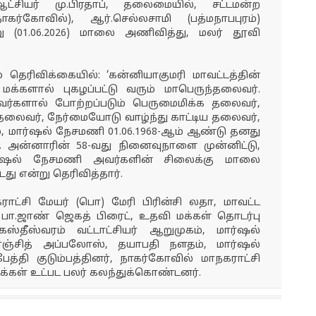
ட்சியர் மு.பிரதாப், தலைமையில், சட்டமன்ற
ாகர்கோவில்), ஆர்.செல்லசாமி (பத்மநாபபுரம்)
 (01.06.2026) மாலை அணிவித்து, மலர் தூவி
் தெரிவிக்கையில்: ‘கன்னியாகுமரி மாவட்டத்தின்
க்களால் புகழப்பட்டு வரும் மாபெருந்தலைவர்.
வர்களால் போற்றப்படும் பெருமைமிக்க தலைவர்,
 தலைவர், நேர்மையோடு வாழ்ந்து காட்டிய தலைவர்,
், மார்ஷல் நேசமணி 01.06.1968-ஆம் ஆண்டு தனது
 அன்னாரின் 58-வது நினைவுநாளை முன்னிட்டு,
மார்ஷல் நேசமணி அவர்களின் சிலைக்கு மாலை
து என்று தெரிவித்தார்.
ராட்சி மேயர் (பொ) மேரி பிரின்சி லதா, மாவட்ட
 பா.ஜாண் ஜெகத் பிரைட், உதவி மக்கள் தொடர்பு
்தீஸ்வரம் வட்டாட்சியர் ஆறுமுகம், மார்ஷல்
்சித் அப்பலோஸ், தயாபதி நளதம், மார்ஷல்
தி குடும்பத்தினர், நாகர்கோவில் மாநகராட்சி
க்கள் உட்பட பலர் கலந்துக்கொண்டனர்.