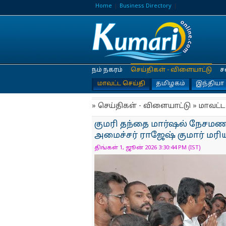
Home
Business Directory
நம் நகரம்
செய்திகள் - விளையாட்டு
ச
மாவட்ட செய்தி
தமிழகம்
இந்தியா
» செய்திகள் - விளையாட்டு » மாவட்ட
குமரி தந்தை மார்ஷல் நேசமணி 
அமைச்சர் ராஜேஷ் குமார் மர
திங்கள் 1, ஜூன் 2026 3:30:44 PM (IST)