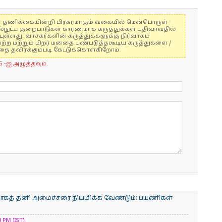
ுகள் தணிக்கையின்றி பிரசுரமாகும் வகையில் மென்பொருள்
ல்நுட்ப குறைபாடுகள் காரணமாக கருத்துக்கள் பதிவாவதில்
ுள்ளது. வாசகர்களின் கருத்துக்களுக்கு நிர்வாகம்
மற்ற மற்றும் பிறர் மனதை புண்படுத்தகூடிய கருத்துகளை /
 தவிர்க்கும்படி கேட்டுக்கொள்கிறோம்.
G -ஐ அழுத்தவும்.
்காகத் தனி அமைச்சரை நியமிக்க வேண்டும்: பயணிகள்
 PM (IST)