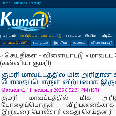
Home
Business Directory
நம் நகரம்
செய்திகள் - விளையாட்டு
சமையல்
சினிமா
வீடியோ
மாவட்ட செய்தி
தமிழகம்
இந்தியா
உலகம்
விளையாட்டு
» செய்திகள் - விளையாட்டு » மாவட்ட 
(கன்னியாகுமரி)
குமரி மாவட்டத்தில் மிக அரிதான
போதைப்பொருள் விற்பனை: இருவ
செவ்வாய் 11, நவம்பர் 2025 8:52:31 PM (IST)
குமரி மாவட்டத்தில் மிக அர
போதைப்பொருள் விற்பனைக்காக 
இருவரை போலீசார் கைது செய்தனர்.