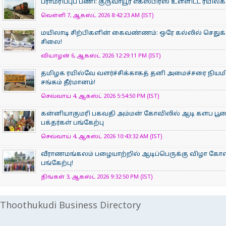
பராமரிப்புப் பணி: குருவாயூர் எக்ஸ்பிரஸ் உள்ளிட்ட ரயில
வெள்ளி 7, ஆகஸ்ட் 2026 8:42:23 AM (IST)
மயிலாடி சிற்பிகளின் கைவண்ணம்: ஒரே கல்லில் செதுக்க
சிலை!
வியாழன் 6, ஆகஸ்ட் 2026 12:29:11 PM (IST)
தமிழக ரயில்வே வளர்ச்சிக்காகத் தனி அமைச்சரை நியம
சங்கம் தீர்மானம்!
செவ்வாய் 4, ஆகஸ்ட் 2026 5:54:50 PM (IST)
கன்னியாகுமரி பகவதி அம்மன் கோவிலில் ஆடி களப பூ
பக்தர்கள் பங்கேற்பு
செவ்வாய் 4, ஆகஸ்ட் 2026 10:43:32 AM (IST)
வீராணமங்கலம் பழையாற்றில் ஆடிப்பெருக்கு விழா கோ
பங்கேற்பு!
திங்கள் 3, ஆகஸ்ட் 2026 9:32:50 PM (IST)
Thoothukudi Business Directory