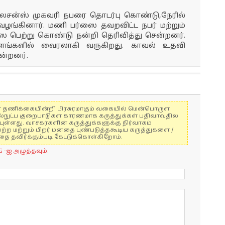
லைசன்ஸ் முகவரி நபரை தொடர்பு கொண்டு,நேரில்
ங்கினார். மணி பர்ஸை தவறவிட்ட நபர் மற்றும்
 பெற்று கொண்டு நன்றி தெரிவித்து சென்றனர்.
ளங்களில் வைரலாகி வருகிறது. காவல் உதவி
ன்றனர்.
ுகள் தணிக்கையின்றி பிரசுரமாகும் வகையில் மென்பொருள்
ல்நுட்ப குறைபாடுகள் காரணமாக கருத்துக்கள் பதிவாவதில்
ுள்ளது. வாசகர்களின் கருத்துக்களுக்கு நிர்வாகம்
மற்ற மற்றும் பிறர் மனதை புண்படுத்தகூடிய கருத்துகளை /
 தவிர்க்கும்படி கேட்டுக்கொள்கிறோம்.
G -ஐ அழுத்தவும்.