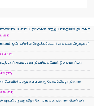
் எக்ஸ்பிரஸ் உள்ளிட்ட ரயில்கள் மாற்றுப்பாதையில் இயக்கம்!
M (IST)
்ணம்: ஒரே கல்லில் செதுக்கப்பட்ட 11 அடி உயர கிருஷ்ணர்
 PM (IST)
்காகத் தனி அமைச்சரை நியமிக்க வேண்டும்: பயணிகள்
 PM (IST)
மன் கோவிலில் ஆடி களப பூஜை தொடங்கியது- திரளான
2 AM (IST)
் ஆடிப்பெருக்கு விழா கோலாகலம்: திரளான பெண்கள்