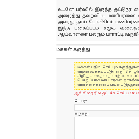
உடனே பர்ஸில் இருந்த ஓட்டுநர் 
அழைத்து தவறவிட்ட மணிபர்ஸை வழ
அவரது தாய் போலீசிடம் மணிபர்ஸை
இந்த புகைப்படம் சமூக வலைத
ஆய்வாளரை பலரும் பாராட்டி வருகி
மக்கள் கருத்து
மக்கள் பதிவு செய்யும் கருத்த
வடிவமைக்கப்பட்டுள்ளது. தொழி
சிறிது காலதாமதம் ஏற்பட வாய்ப்ப
பொறுப்பாக மாட்டார்கள். நாகரீக
வார்த்தைகளைப் பயன்படுத்துவதை
ஆங்கிலத்தில் தட்டச்சு செய்ய Ctrl+
பெயர்:
கருத்து: