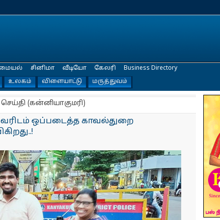
மையல்
சினிமா
வீடியோ
கேலரி
Business Directory
உலகம்
விளையாட்டு
மருத்துவம்
 செய்தி (கன்னியாகுமரி)
யவரிடம் ஒப்படைத்த காவல்துறை
கிறது..!