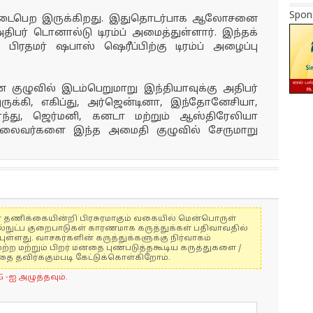
Spon
ை நடைபெற இருக்கிறது. இதுதொடர்பாக ஆலோசனை
ிபர் டொனால்டு டிரம்ப் அமைத்துள்ளார். இந்தக்
பிரதமர் ஷபாஸ் ஷெரீப்பிற்கு டிரம்ப் அழைப்பு
குழுவில் இடம்பெறுமாறு இந்தியாவுக்கு அதிபர்
 துருக்கி, எகிப்து, அர்ஜென்டினா, இந்தோனேசியா,
ந்து, ஜெர்மனி, கனடா மற்றும் ஆஸ்திரேலியா
் தலைவர்களை இந்த அமைதி குழுவில் சேருமாறு
ுகள் தணிக்கையின்றி பிரசுரமாகும் வகையில் மென்பொருள்
ல்நுட்ப குறைபாடுகள் காரணமாக கருத்துக்கள் பதிவாவதில்
ுள்ளது. வாசகர்களின் கருத்துக்களுக்கு நிர்வாகம்
மற்ற மற்றும் பிறர் மனதை புண்படுத்தகூடிய கருத்துகளை /
 தவிர்க்கும்படி கேட்டுக்கொள்கிறோம்.
G -ஐ அழுத்தவும்.