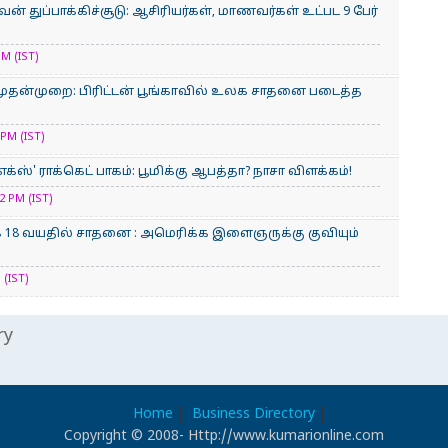
் துப்பாக்கிச்சூடு: ஆசிரியர்கள், மாணவர்கள் உட்பட 9 பேர்
M (IST)
ுதன்முறை: பிரிட்டன் பூங்காவில் உலக சாதனை படைத்த
PM (IST)
்ஸ்' ராக்கெட் பாகம்: பூமிக்கு ஆபத்தா? நாசா விளக்கம்!
 PM (IST)
க 18 வயதில் சாதனை : அமெரிக்​க இளைஞருக்கு குவியும்
 (IST)
ry
Home
Business Directory
Copyright © 2008- Http://www.kumarionline.com