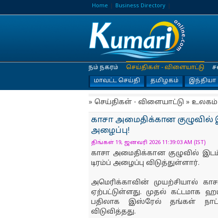
Home
Business Directory
நம் நகரம்
செய்திகள் - விளையாட்டு
ச
மாவட்ட செய்தி
தமிழகம்
இந்தியா
» செய்திகள் - விளையாட்டு » உலகம்
காசா அமைதிக்கான குழுவில் இ
அழைப்பு!
திங்கள் 19, ஜனவரி 2026 11:39:03 AM (IST)
காசா அமைதிக்கான குழுவில் இடம்
டிரம்ப் அழைப்பு விடுத்துள்ளார்.
அமெரிக்காவின் முயற்சியால் கா
ஏற்பட்டுள்ளது. முதல் கட்டமாக 
பதிலாக இஸ்ரேல் தங்கள் நா
விடுவித்தது.