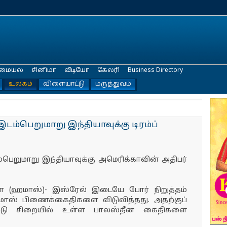
மையல்
சினிமா
வீடியோ
கேலரி
Business Directory
உலகம்
விளையாட்டு
மருத்துவம்
டம்பெறுமாறு இந்தியாவுக்கு டிரம்ப்
பெறுமாறு இந்தியாவுக்கு அமெரிக்காவின் அதிபர்
சா (ஹமாஸ்)- இஸ்ரேல் இடையே போர் நிறுத்தம்
ஹமாஸ் பிணைக்கைதிகளை விடுவித்தது. அதற்குப்
ட்டு சிறையில் உள்ள பாலஸ்தீன கைதிகளை