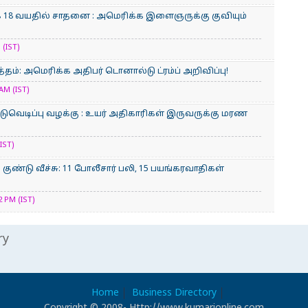
க 18 வயதில் சாதனை : அமெரிக்​க இளைஞருக்கு குவியும்
 (IST)
்தம்: அமெரிக்க அதிபர் டொனால்டு ட்ரம்ப் அறிவிப்பு!
AM (IST)
ுவெடிப்பு வழக்கு : உயர் அதிகாரிகள் இருவருக்கு மரண
IST)
குண்டு வீச்சு: 11 போலீசார் பலி, 15 பயங்கரவாதிகள்
 PM (IST)
ry
Home
Business Directory