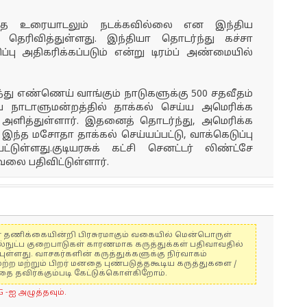
ித உரையாடலும் நடக்கவில்லை என இந்திய
 தெரிவித்துள்ளது. இந்தியா தொடர்ந்து கச்சா
பு அதிகரிக்கப்படும் என்று டிரம்ப் அண்மையில்
்து எண்ணெய் வாங்கும் நாடுகளுக்கு 500 சதவீதம்
 நாடாளுமன்றத்தில் தாக்கல் செய்ய அமெரிக்க
ல் அளித்துள்ளார். இதனைத் தொடர்ந்து, அமெரிக்க
ந்த மசோதா தாக்கல் செய்யப்பட்டு, வாக்கெடுப்பு
ட்டுள்ளது.குடியரசுக் கட்சி செனட்டர் லிண்ட்சே
வலை பதிவிட்டுள்ளார்.
ுகள் தணிக்கையின்றி பிரசுரமாகும் வகையில் மென்பொருள்
ல்நுட்ப குறைபாடுகள் காரணமாக கருத்துக்கள் பதிவாவதில்
ுள்ளது. வாசகர்களின் கருத்துக்களுக்கு நிர்வாகம்
மற்ற மற்றும் பிறர் மனதை புண்படுத்தகூடிய கருத்துகளை /
 தவிர்க்கும்படி கேட்டுக்கொள்கிறோம்.
G -ஐ அழுத்தவும்.