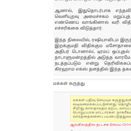
ஆனால், இதுதொடர்பாக எந்தவ
வெளியுறவு அமைச்சகம் மறுப்புத்
எண்ணெய் வாங்கினால் வரி விதிப்
எச்சரிக்கை விடுத்தார்.
இந்த நிலையில், ரஷியாவிடம் இருந
இறக்குமதி விதிக்கும் மசோதாவை
அதிபர் டொனால்ட் டிரம்ப் ஒப்புத
நாடாளுமன்றத்தில் அடுத்த வாரமே இ
நடத்தப்படும் என்று தெரிவிக்கப்ப
கிரஹாம் எக்ஸ் தளத்தில் இந்த தக
மக்கள் கருத்து
மக்கள் பதிவு செய்யும் கருத்த
வடிவமைக்கப்பட்டுள்ளது. தொழி
சிறிது காலதாமதம் ஏற்பட வாய்ப்ப
பொறுப்பாக மாட்டார்கள். நாகரீக
வார்த்தைகளைப் பயன்படுத்துவதை
ஆங்கிலத்தில் தட்டச்சு செய்ய Ctrl+