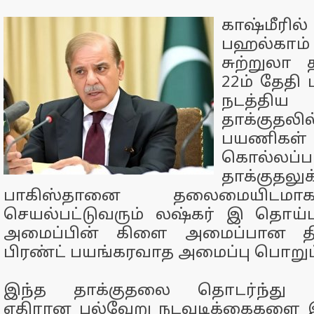
காஷ்மீ
பஹல்காம
சுற்றுலா 
22ம் தேதி
நடத்த
தாக்குதல
பயணிகள
கொல்லப்ப
தாக்குதலுக
பாகிஸ்தானை தலைமையிடம
செயல்பட்டுவரும் லஷ்கர் இ தொய
அமைப்பின் கிளை அமைப்பான தி
பிரண்ட் பயங்கரவாத அமைப்பு பொறுப்
இந்த தாக்குதலை தொடர்ந்து பா
எதிரான பல்வேறு நடவடிக்கைகளை இந