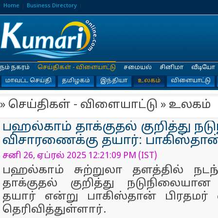
Home
Business Directory
நம் நகரம்
செய்திகள் - விளையாட்டு
சமையல்
சினிமா
வீடியோ
மாவட்ட செய்தி
தமிழகம்
இந்தியா
உலகம்
விளையாட்டு
» செய்திகள் - விளையாட்டு » உலகம்
பஹல்காம் தாக்குதல் குறித்து 
விசாரணைக்கு தயார்: பாகிஸ்தான்
சனி 26, ஏப்ரல் 2025 12:21:09 PM (IST)
பஹல்காம் சுற்றுலா தளத்தில் நட
தாக்குதல் குறித்து நடுநிலையா
தயார் என்று பாகிஸ்தான் பிரதமர்
தெரிவித்துள்ளார்.