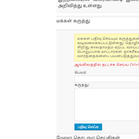
அறிவித்து உள்ளது.
மக்கள் கருத்து
மக்கள் பதிவு செய்யும் கருத்த
வடிவமைக்கப்பட்டுள்ளது. தொழி
சிறிது காலதாமதம் ஏற்பட வாய்ப்ப
பொறுப்பாக மாட்டார்கள். நாகரீக
வார்த்தைகளைப் பயன்படுத்துவதை
ஆங்கிலத்தில் தட்டச்சு செய்ய Ctrl+
பெயர்:
கருத்து:
மேலும் தொடரும் செய்திகள்