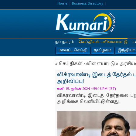
Home
Business Directory
நம் நகரம்
செய்திகள் - விளையாட்டு
ச
மாவட்ட செய்தி
தமிழகம்
இந்தியா
» செய்திகள் - விளையாட்டு » அரசிய
விக்ரவாண்டி இடைத் தேர்தல் 
அறிவிப்பு!
சனி 15, ஜூன் 2024 4:59:16 PM (IST)
விக்ரவாண்டி இடைத் தேர்தலை 
அறிக்கை வெளியிட்டுள்ளது.