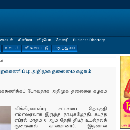
மையல்
சினிமா
வீடியோ
கேலரி
Business Directory
உலகம்
விளையாட்டு
மருத்துவம்
ல்
புறக்கணிப்பு: அதிமுக தலைமை கழகம்
புறக்கணிக்கப் போவதாக அதிமுக தலைமை கழகம்
விக்கிரவாண்டி சட்டசபை தொகுதி
எம்எல்ஏவாக இருந்த நா.புகழேந்தி. கடந்த
ஏப்ரல் மாதம் 6 ஆம் தேதி திடீர் உடல்நலக்
குறைவால் காலமானார். இதனால்