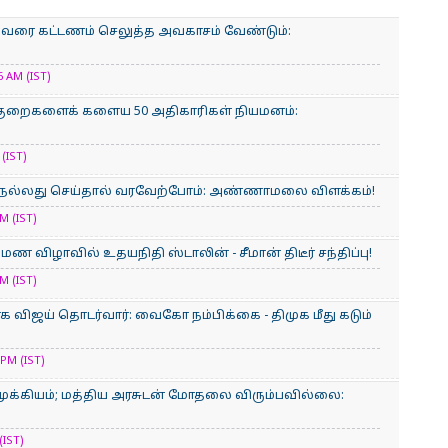
ரும் வரை கட்டணம் செலுத்த அவகாசம் வேண்டும்:
 AM (IST)
குறைகளைக் களைய 50 அதிகாரிகள் நியமனம்:
(IST)
 நல்லது செய்தால் வரவேற்போம்: அண்ணாமலை விளக்கம்!
M (IST)
ருமண விழாவில் உதயநிதி ஸ்டாலின் - சீமான் திடீர் சந்திப்பு!
M (IST)
விஜய் தொடர்வார்: வைகோ நம்பிக்கை - திமுக மீது கடும்
PM (IST)
முக்கியம்; மத்திய அரசுடன் மோதலை விரும்​ப​வில்​லை:
(IST)