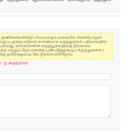
ுகள் தணிக்கையின்றி பிரசுரமாகும் வகையில் மென்பொருள்
ல்நுட்ப குறைபாடுகள் காரணமாக கருத்துக்கள் பதிவாவதில்
ுள்ளது. வாசகர்களின் கருத்துக்களுக்கு நிர்வாகம்
மற்ற மற்றும் பிறர் மனதை புண்படுத்தகூடிய கருத்துகளை /
 தவிர்க்கும்படி கேட்டுக்கொள்கிறோம்.
G -ஐ அழுத்தவும்.