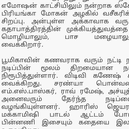
எமோஷன் காட்சியிலும் நன்றாக ஸ்கோ
பிரியங்கா மோகன் அழகில் வசீகரிக்கி
சிறப்பு. அன்புள்ள அக்காவாக வரு
கதாபாத்திரத்தின் முக்கியத்துவத்த
மொழியாலும், பாச மழையாலு
வைக்கிறார்.
பூமிகாவின் கணவராக வரும் நட்டி 
நடிப்பின் மூலம் திறமையான ந
நிரூபித்துள்ளார். விடிவி கணேஷ் 
வைக்கிறது. சரண்யா பொன்வண
எம்.எஸ்.பாஸ்கர், ராவ் ரமேஷ், அச்யு
அனைவரும் தேர்ந்த நடிப்ப
வழங்கியுள்ளனர். ஹாரிஸ் ஜெய
மக்காமிஷி பாடல் ஆட்டம் போட
பின்னணி இசையும் கதையை இலகு