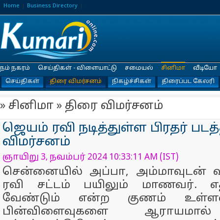
Home
Business Directory
நம் நகரம்
செய்திகள் - விளையாட்டு
சமையல்
சினிமா
வீடியோ
செய்திகள்
திரை விமர்சனம்
நிகழ்ச்சிகள்
திரைப்பட கேலரி
» சினிமா » திரை விமர்சனம்
ஜெயம் ரவி நடித்துள்ள பிரதர் படத்
விமர்சனம்
ஞாயிறு 3, நவம்பர் 2024 10:33:11 AM (IST)
சென்னையில் அப்பா, அம்மாவுடன் வ
ரவி சட்டம் பயிலும் மாணவர். எ
வேண்டும் என்ற குணம் உள்ளவ
பின்விளைவுகளை ஆராயமால