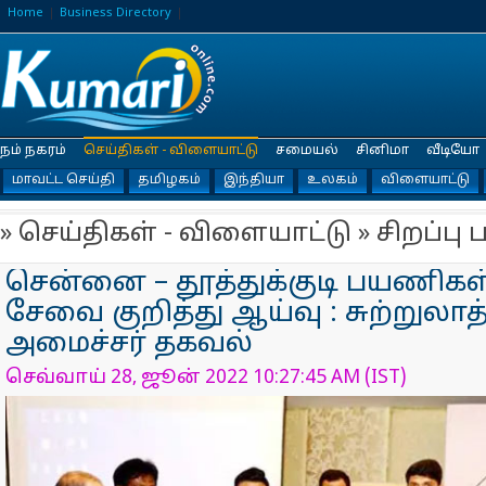
Home
Business Directory
நம் நகரம்
செய்திகள் - விளையாட்டு
சமையல்
சினிமா
வீடியோ
மாவட்ட செய்தி
தமிழகம்
இந்தியா
உலகம்
விளையாட்டு
» செய்திகள் - விளையாட்டு » சிறப்பு
சென்னை – தூத்துக்குடி பயணிகள்
சேவை குறித்து ஆய்வு : சுற்றுலா
அமைச்சர் தகவல்
செவ்வாய் 28, ஜூன் 2022 10:27:45 AM (IST)