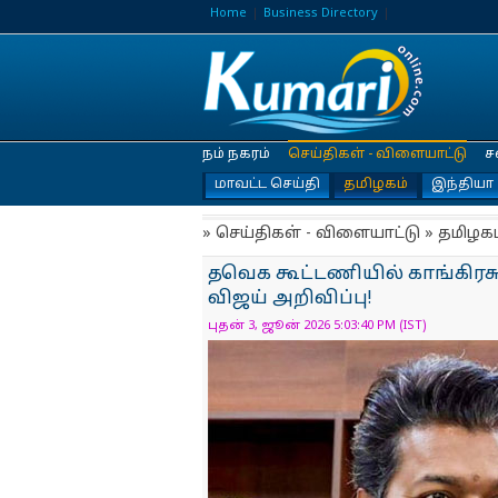
Home
Business Directory
நம் நகரம்
செய்திகள் - விளையாட்டு
ச
மாவட்ட செய்தி
தமிழகம்
இந்தியா
» செய்திகள் - விளையாட்டு » தமிழகம
தவெக கூட்டணியில் காங்கிரசுக
விஜய் அறிவிப்பு!
புதன் 3, ஜூன் 2026 5:03:40 PM (IST)