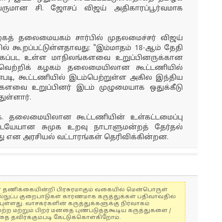
வருமான சி. ஜோசப் விஜய் அதிகாரப்பூர்வமாக
ழகத் தலைமையகம் சார்பில் முதலமைச்சர் விஜய்
ல் கூறப்பட்டுள்ளதாவது: "இம்மாதம் 18-ஆம் தேதி
ெடுக்கப்பட உள்ள மாநிலங்களவை உறுப்பினருக்கான
ழக வெற்றிக் கழகம் தலைமையிலான கூட்டணியில்
ன்படி, கூட்டணியில் இடம்பெற்றுள்ள அகில இந்திய
ங்களவை உறுப்பினர் இடம் முழுமையாக ஒதுக்கீடு
துள்ளார்.
.க. தலைமையிலான கூட்டணியின் உள்கட்டமைப்பு
கிடையேயான சுமுக உறவு நாடாளுமன்றத் தேர்தல்
ளது என அரசியல் வட்டாரங்கள் தெரிவிக்கின்றன.
ுகள் தணிக்கையின்றி பிரசுரமாகும் வகையில் மென்பொருள்
ல்நுட்ப குறைபாடுகள் காரணமாக கருத்துக்கள் பதிவாவதில்
ுள்ளது. வாசகர்களின் கருத்துக்களுக்கு நிர்வாகம்
மற்ற மற்றும் பிறர் மனதை புண்படுத்தகூடிய கருத்துகளை /
 தவிர்க்கும்படி கேட்டுக்கொள்கிறோம்.