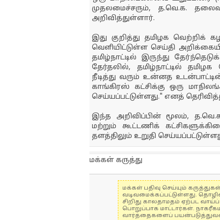
முதலமைச்சரும், த.வெ.க. தலை
அறிவித்துள்ளார்.
இது குறித்து தமிழக வெற்றிக் க
வெளியிட்டுள்ள செய்தி அறிக்கையி
தமிழ்நாட்டில் இருந்து தேர்ந்த
தேர்தலில், தமிழ்நாட்டில் தமி
நீடித்து வரும் உன்னத உடன்பாட்டி
காங்கிரஸ் கட்சிக்கு ஒரு மாநில
செய்யப்பட்டுள்ளது." எனத் தெரிவித்
இந்த அறிவிப்பின் மூலம், த.வெ
மற்றும் கூட்டணிக் கட்சிகளுக்
தளத்திலும் உறுதி செய்யப்பட்டுள்
மக்கள் கருத்து
மக்கள் பதிவு செய்யும் கருத்த
வடிவமைக்கப்பட்டுள்ளது. தொழி
சிறிது காலதாமதம் ஏற்பட வாய்ப்ப
பொறுப்பாக மாட்டார்கள். நாகரீக
வார்த்தைகளைப் பயன்படுத்துவதை