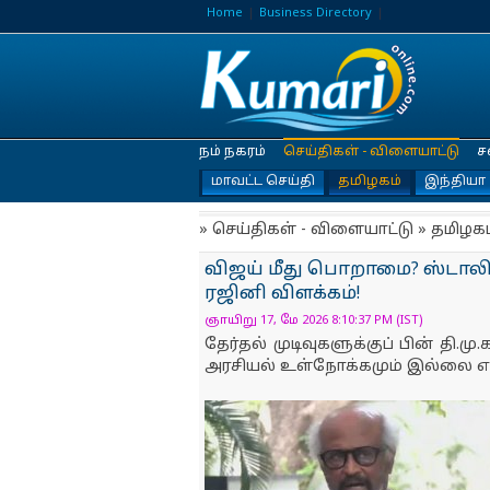
Home
Business Directory
நம் நகரம்
செய்திகள் - விளையாட்டு
ச
மாவட்ட செய்தி
தமிழகம்
இந்தியா
» செய்திகள் - விளையாட்டு » தமிழகம
விஜய் மீது பொறாமை? ஸ்டாலின
ரஜினி விளக்கம்!
ஞாயிறு 17, மே 2026 8:10:37 PM (IST)
தேர்தல் முடிவுகளுக்குப் பின் தி.ம
அரசியல் உள்நோக்கமும் இல்லை என்ற