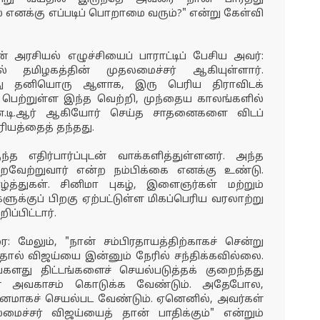
 எனக்கு எப்படிப் பொறாமை வரும்?" என்று கேள்வி
் அரசியல் எழுச்சியைப் பாராட்டிப் பேசிய அவர்:
 தமிழகத்தின் முதலமைச்சர் ஆகியுள்ளார்.
ந்து தனியொரு ஆளாக, இரு பெரிய திராவிடக்
் பெற்றுள்ள இந்த வெற்றி, முந்தைய காலங்களில்
 என்.டி.ஆர் ஆகியோர் செய்த சாதனைகளை விடப்
ரியத்தைத் தந்தது.
்த எதிர்பார்ப்புடன் வாக்களித்துள்ளனர். அந்த
ிறைவேற்றுவார் என்ற நம்பிக்கை எனக்கு உண்டு.
த்துகள். சினிமா புகழ், இளைஞர்கள் மற்றும்
ுக்குப் பிறகு ஏற்பட்டுள்ள மிகப்பெரிய வரலாற்று
ப்பிட்டார்.
 மேலும், "நான் சம்பிரதாயத்திற்காகச் சென்று
தால் விஜய்யை இன்னும் நேரில் சந்திக்கவில்லை.
தங்களது திட்டங்களைச் செயல்படுத்தக் குறைந்தது
் அவகாசம் கொடுக்க வேண்டும். அதேபோல,
னமாகச் செயல்பட வேண்டும். ஏனெனில், அவர்கள்
மைச்சர் விஜய்யைத் தான் பாதிக்கும்" என்றும்