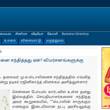
மையல்
சினிமா
வீடியோ
கேலரி
Business Directory
உலகம்
விளையாட்டு
மருத்துவம்
்
ை சந்தித்தது ஏன்? விமர்சனங்களுக்கு
ு.க. தலைவர் மு.க.ஸ்டாலினைச் சந்தித்ததில் எவ்வித
ு நடிகர் ரஜினிகாந்த் விளக்கம் அளித்துள்ளார்.
சென்னை போயஸ் கார்டனில் உள்ள தனது
இல்லத்தில் செய்தியாளர்களைச் சந்தித்த
அவர் கூறுகையில், ""ஸ்டாலின் சாருக்கும்
எனக்கும் இடையிலான நட்பு அரசியலுக்கு