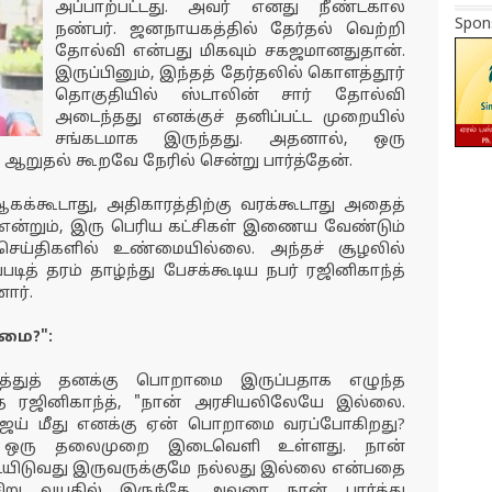
அப்பாற்பட்டது. அவர் எனது நீண்டகால
Spon
நண்பர். ஜனநாயகத்தில் தேர்தல் வெற்றி
தோல்வி என்பது மிகவும் சகஜமானதுதான்.
இருப்பினும், இந்தத் தேர்தலில் கொளத்தூர்
தொகுதியில் ஸ்டாலின் சார் தோல்வி
அடைந்தது எனக்குச் தனிப்பட்ட முறையில்
சங்கடமாக இருந்தது. அதனால், ஒரு
ஆறுதல் கூறவே நேரில் சென்று பார்த்தேன்.
ஆகக்கூடாது, அதிகாரத்திற்கு வரக்கூடாது அதைத்
என்றும், இரு பெரிய கட்சிகள் இணைய வேண்டும்
 செய்திகளில் உண்மையில்லை. அந்தச் சூழலில்
படித் தரம் தாழ்ந்து பேசக்கூடிய நபர் ரஜினிகாந்த்
ார்.
மை?":
றித்துத் தனக்கு பொறாமை இருப்பதாக எழுந்த
்த ரஜினிகாந்த், "நான் அரசியலிலேயே இல்லை.
விஜய் மீது எனக்கு ஏன் பொறாமை வரப்போகிறது?
யே ஒரு தலைமுறை இடைவெளி உள்ளது. நான்
ட்டியிடுவது இருவருக்குமே நல்லது இல்லை என்பதை
 சிறு வயதில் இருந்தே அவரை நான் பார்த்து