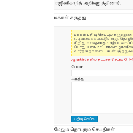
ரஜினிகாந்த் அறிவுறுத்தினார்.
மக்கள் கருத்து
மக்கள் பதிவு செய்யும் கருத்த
வடிவமைக்கப்பட்டுள்ளது. தொழி
சிறிது காலதாமதம் ஏற்பட வாய்ப்ப
பொறுப்பாக மாட்டார்கள். நாகரீக
வார்த்தைகளைப் பயன்படுத்துவதை
ஆங்கிலத்தில் தட்டச்சு செய்ய Ctrl+
பெயர்:
கருத்து:
மேலும் தொடரும் செய்திகள்