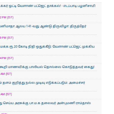
க்கர் ஒட்டி வேளாண் பட்ஜெட் தாக்கல்! - எடப்பாடி பழனிசாமி
 PM (IST)
பனிமாதா ஆலய 141-வது ஆண்டு திருவிழா: திருத்தேர்
 PM (IST)
க ரூ.20 கோடி நிதி ஒதுக்கீடு: வேளாண் பட்ஜெட் முக்கிய
 PM (IST)
கக் கூறி மாணவிக்கு பாலியல் தொல்லை கொடுத்தவர் கைது!
AM (IST)
ும் தளம் குறித்து நல்ல முடிவு எடுக்கப்படும்: அமைச்சர்
AM (IST)
்து செய்ய‌ அரசுக்கு பா.ம.க தலைவர் அன்புமணி ராம்தாஸ்