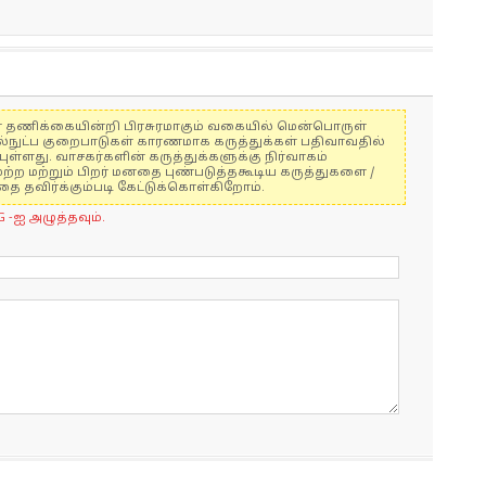
ுகள் தணிக்கையின்றி பிரசுரமாகும் வகையில் மென்பொருள்
ல்நுட்ப குறைபாடுகள் காரணமாக கருத்துக்கள் பதிவாவதில்
ுள்ளது. வாசகர்களின் கருத்துக்களுக்கு நிர்வாகம்
மற்ற மற்றும் பிறர் மனதை புண்படுத்தகூடிய கருத்துகளை /
 தவிர்க்கும்படி கேட்டுக்கொள்கிறோம்.
G -ஐ அழுத்தவும்.