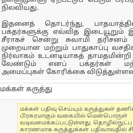
தள்ளுமுள்ளு ஏற்பட்டுப் பெரும் பரபரப
நிலவியது.
இதனைத் தொடர்ந்து, பாதயாத்த
பக்தர்களுக்கு எவ்வித இடையூறும் 
சீராகச் சென்று சுவாமி தரிசனம் 
முறையான மற்றும் பாதுகாப்பு வசத
நிர்வாகம் உடனடியாகத் தாமதமின்றி ஏ
வேண்டும் எனப் பக்தர்கள் மற
அமைப்புகள் கோரிக்கை விடுத்துள்ளன
மக்கள் கருத்து
மக்கள் பதிவு செய்யும் கருத்துகள் தண
பிரசுரமாகும் வகையில் மென்பொருள்
வடிவமைக்கப்பட்டுள்ளது. தொழில்நுட்
காரணமாக கருத்துக்கள் பதிவாவதில் ச