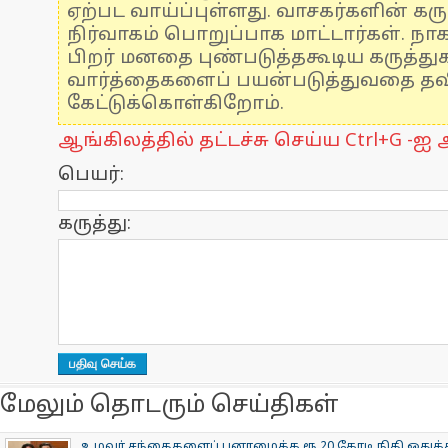
ஏற்பட வாய்ப்புள்ளது. வாசகர்களின் கரு
நிர்வாகம் பொறுப்பாக மாட்டார்கள். நாக
பிறர் மனதை புண்படுத்தகூடிய கருத்த
வார்த்தைகளைப் பயன்படுத்துவதை தவிர
கேட்டுக்கொள்கிறோம்.
ஆங்கிலத்தில் தட்டச்சு செய்ய Ctrl+G -ஐ அ
பெயர்:
கருத்து:
மேலும் தொடரும் செய்திகள்
உழவர் சந்தைகளைப் புனரமைக்க ரூ.20 கோடி நிதி ஒதுக்கீ