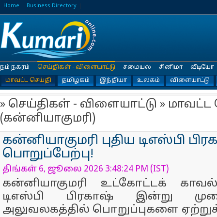
Home
Business Directory
நம் நகரம்
செய்திகள் - விளையாட்டு
சமையல்
சினிமா
வீடியோ
மாவட்ட செய்தி
தமிழகம்
இந்தியா
உலகம்
விளையாட்டு
» செய்திகள் - விளையாட்டு » மாவட்ட 
(கன்னியாகுமரி)
கன்னியாகுமரி புதிய டிஎஸ்பி பிர
பொறுப்பேற்பு!
திங்கள் 6, ஜூலை 2026 3:48:24 PM (IST)
கன்னியாகுமரி உட்கோட்டக் காவல
டிஎஸ்பி பிரகாஷ் இன்று முற
அலுவலகத்தில் பொறுப்புகளை ஏற்று