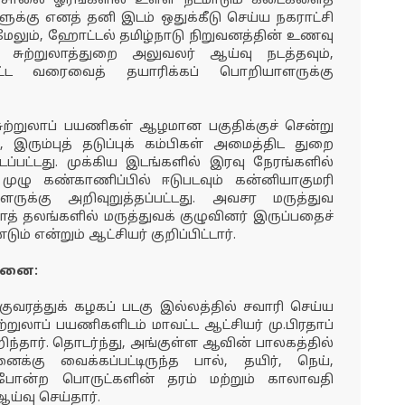
து. சாலை ஓரங்களில் உள்ள நடமாடும் கடைகளைத்
ுக்கு எனத் தனி இடம் ஒதுக்கீடு செய்ய நகராட்சி
மேலும், ஹோட்டல் தமிழ்நாடு நிறுவனத்தின் உணவு
ச் சுற்றுலாத்துறை அலுவலர் ஆய்வு நடத்தவும்,
ட்ட வரைவைத் தயாரிக்கப் பொறியாளருக்கு
சுற்றுலாப் பயணிகள் ஆழமான பகுதிக்குச் சென்று
ு, இரும்புத் தடுப்புக் கம்பிகள் அமைத்திட துறை
டப்பட்டது. முக்கிய இடங்களில் இரவு நேரங்களில்
், முழு கண்காணிப்பில் ஈடுபடவும் கன்னியாகுமரி
ுக்கு அறிவுறுத்தப்பட்டது. அவசர மருத்துவ
த் தலங்களில் மருத்துவக் குழுவினர் இருப்பதைச்
் என்றும் ஆட்சியர் குறிப்பிட்டார்.
ோதனை:
்குவரத்துக் கழகப் படகு இல்லத்தில் சவாரி செய்ய
்றுலாப் பயணிகளிடம் மாவட்ட ஆட்சியர் மு.பிரதாப்
ந்தார். தொடர்ந்து, அங்குள்ள ஆவின் பாலகத்தில்
க்கு வைக்கப்பட்டிருந்த பால், தயிர், நெய்,
 போன்ற பொருட்களின் தரம் மற்றும் காலாவதி
்வு செய்தார்.