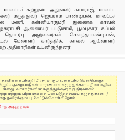
மாவட்டச் சுற்றுலா அலுவலர் காமராஜ், மாவட்ட
லர் மருத்துவர் ஜெயராம பாண்டியன், மாவட்டச்
ல்லை மணி, கன்னியாகுமரி துணைக் காவல்
கராட்சி ஆணையர் பட்டுசாமி, பூம்புகார் கப்பல்
் தொடர்பு அலுவலர்கள் சௌந்தபாண்டியன்,
டல் மேலாளர் கார்த்திக், காவல் ஆய்வாளர்
ுறை அதிகாரிகள் உடனிருந்தனர்.
ுகள் தணிக்கையின்றி பிரசுரமாகும் வகையில் மென்பொருள்
ல்நுட்ப குறைபாடுகள் காரணமாக கருத்துக்கள் பதிவாவதில்
ுள்ளது. வாசகர்களின் கருத்துக்களுக்கு நிர்வாகம்
மற்ற மற்றும் பிறர் மனதை புண்படுத்தகூடிய கருத்துகளை /
 தவிர்க்கும்படி கேட்டுக்கொள்கிறோம்.
G -ஐ அழுத்தவும்.