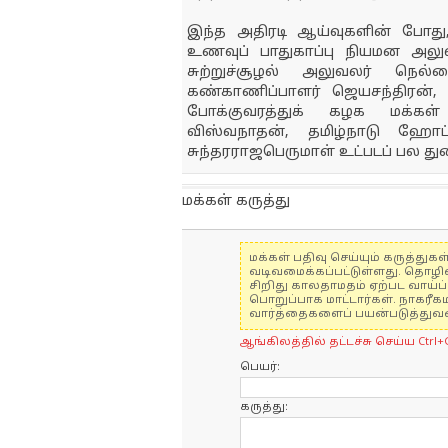
இந்த அதிரடி ஆய்வுகளின் போது, 
உணவுப் பாதுகாப்பு நியமன அலுவ
சுற்றுச்சூழல் அலுவலர் நெ
கண்காணிப்பாளர் ஜெயசந்திரன், ந
போக்குவரத்துக் கழக மக்கள
விஸ்வநாதன், தமிழ்நாடு ஹோட்
சுந்தரராஜபெருமாள் உட்படப் பல த
மக்கள் கருத்து
மக்கள் பதிவு செய்யும் கருத்த
வடிவமைக்கப்பட்டுள்ளது. தொழி
சிறிது காலதாமதம் ஏற்பட வாய்ப்ப
பொறுப்பாக மாட்டார்கள். நாகரீக
வார்த்தைகளைப் பயன்படுத்துவதை
ஆங்கிலத்தில் தட்டச்சு செய்ய Ctrl+
பெயர்:
கருத்து: