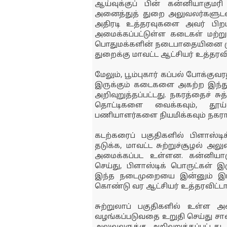
ஆய்வுக்குப் பின் கன்னியாகுமர
அனைத்துத் துறை அலுவலர்களுடனான
அதிரடி உத்தரவுகளை அவர் பிறப்ப
அமைக்கப்பட்டுள்ள கடைகள் மற்றும
பொதுமக்களின் நடைபாதையினை முற
துறைக்கு மாவட்ட ஆட்சியர் உத்தரவிட
மேலும், பூம்புகார் கப்பல் போக்க
இருக்கும் கடைகளை அகற்ற இந்த
அறிவுறுத்தப்பட்டது. நகரத்தைச் ச
தொட்டிகளை வைக்கவும், தூ
பணியாளர்களை நியமிக்கவும் நகராட்
கடற்கரைப் பகுதிகளில் பிளாஸ்டிக
தடுக்க, மாவட்ட சுற்றுச்சூழல் அ
அமைக்கப்பட உள்ளன. கன்னியாக
செய்து, பிளாஸ்டிக் பொருட்கள் 
இந்த நடைமுறையை இன்னும் இரண
கொண்டு வர ஆட்சியர் உத்தரவிட்டார
சுற்றுலாப் பகுதிகளில் உள்
வழங்கப்படுவதை உறுதி செய்து சான