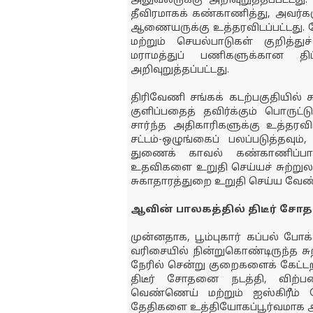
அலுவலருக்கு அறிவுறுத்தப்பட்ட
தீவிரமாகக் கண்காணித்து, அவர்கள
ஆணையருக்கு உத்தரவிடப்பட்டது. 
மற்றும் செயல்பாடுகள் குறித்து
மராமத்துப் பணிகளுக்கான தி
அறிவுறுத்தப்பட்டது.
திரிவேணி சங்கக் கடற்பகுதியில் 
குளிப்பதைத் தவிர்க்கும் பொருட்ட
சார்ந்த அதிகாரிகளுக்கு உத்தரவி
சட்டம்-ஒழுங்கைப் பலப்படுத்தவும
துணைக் காவல் கண்காணிப்பாளர
உதவிகளை உறுதி செய்யச் சுற்றுலா
சுகாதாரத்துறை உறுதி செய்ய வேண்டும
ஆவின் பாலகத்தில் திடீர் ச
முன்னதாக, பூம்புகார் கப்பல் போக
வரிசையில் நின்றுகொண்டிருந்த சுற
நேரில் சென்று குறைகளைக் கேட்டறி
திடீர் சோதனை நடத்தி, விற்பனை
வெண்ணெய் மற்றும் ஐஸ்கிரீம்
தேதிகளை உத்தியோகப்பூர்வமாக ஆய