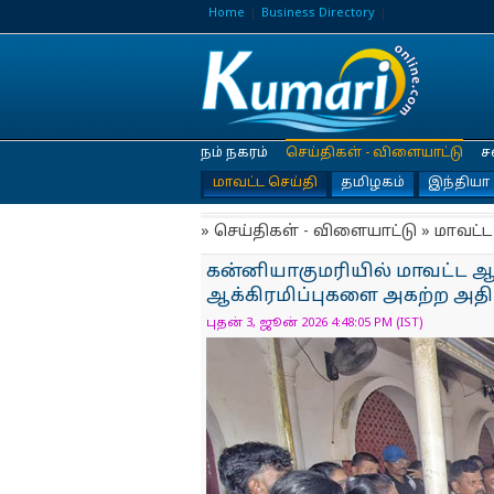
Home
Business Directory
நம் நகரம்
செய்திகள் - விளையாட்டு
ச
மாவட்ட செய்தி
தமிழகம்
இந்தியா
» செய்திகள் - விளையாட்டு » மாவட்ட
கன்னியாகுமரியில் மாவட்ட ஆட்
ஆக்கிரமிப்புகளை அகற்ற அதிர
புதன் 3, ஜூன் 2026 4:48:05 PM (IST)