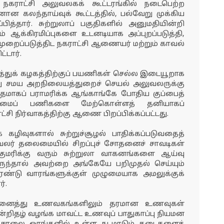
ி நகராட்சி அலுவலகக் கூட்டரங்கில் நடைபெற்ற
 கலந்தாய்வுக் கூட்டத்தில், பல்வேறு முக்கிய
ித்தார். சுற்றுலாப் பகுதிகளில் அனுமதியின்றி
் ஆக்கிரமிப்புகளை உடனடியாக அப்புறப்படுத்தி,
ைப்படுத்திட நகராட்சி ஆணையர் மற்றும் காவல்
்டார்.
ுவரத்துக் கழகத்திற்குப் பயணிகள் செல்ல இடையூறாக
ு சமய அறநிலையத்துறைச் செயல் அலுவலருக்கு
ுத்தமாகப் பராமரிக்க ஆங்காங்கே போதிய குப்பைத்
ய்மைப் பணிகளை மேற்கொள்ளத் தனியாகப்
சி நிர்வாகத்திற்கு ஆணை பிறப்பிக்கப்பட்டது.
் கழிவுகளால் சுற்றுச்சூழல் பாதிக்கப்படுவதைத்
லுவலர் தலைமையில் சிறப்புச் சோதனைச் சாவடிகள்
ுமரிக்கு வரும் சுற்றுலா வாகனங்களை ஆய்வு
இருந்தால் அவற்றை அங்கேயே பறிமுதல் செய்யும்
்டு வாரங்களுக்குள் முழுமையாக அமலுக்குக்
்.
ள அனைத்து உணவகங்களிலும் தரமான உணவுகள்
்றிதழ் வழங்க மாவட்ட உணவுப் பாதுகாப்பு நியமன