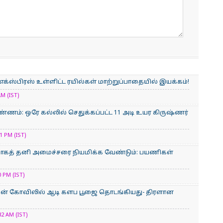
் எக்ஸ்பிரஸ் உள்ளிட்ட ரயில்கள் மாற்றுப்பாதையில் இயக்கம்!
M (IST)
்ணம்: ஒரே கல்லில் செதுக்கப்பட்ட 11 அடி உயர கிருஷ்ணர்
 PM (IST)
்காகத் தனி அமைச்சரை நியமிக்க வேண்டும்: பயணிகள்
 PM (IST)
மன் கோவிலில் ஆடி களப பூஜை தொடங்கியது- திரளான
2 AM (IST)