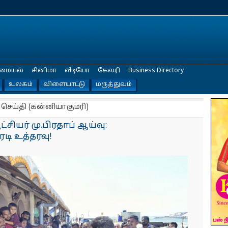
மையல்
சினிமா
வீடியோ
கேலரி
Business Directory
உலகம்
விளையாட்டு
மருத்துவம்
 செய்தி (கன்னியாகுமரி)
சியர் மு.பிரதாப் ஆய்வு:
டி உத்தரவு!