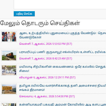
மேலும் தொடரும் செய்திகள்
ஆடை உற்பத்தியில் புதுமையைப் புகுத்த வேண்டும் : நெசவ
வேண்டுகோள்
வெள்ளி 7, ஆகஸ்ட் 2026 5:53:02 PM (IST)
பராமரிப்புப் பணி: குருவாயூர் எக்ஸ்பிரஸ் உள்ளிட்ட ரயில
வெள்ளி 7, ஆகஸ்ட் 2026 8:42:23 AM (IST)
மயிலாடி சிற்பிகளின் கைவண்ணம்: ஒரே கல்லில் செதுக்க
சிலை!
வியாழன் 6, ஆகஸ்ட் 2026 12:29:11 PM (IST)
தமிழக ரயில்வே வளர்ச்சிக்காகத் தனி அமைச்சரை நியம
சங்கம் தீர்மானம்!
செவ்வாய் 4, ஆகஸ்ட் 2026 5:54:50 PM (IST)
கன்னியாகுமரி பகவதி அம்மன் கோவிலில் ஆடி களப பூ