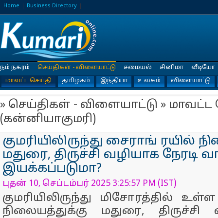
Home
Business Directory
நம் நகரம்
செய்திகள் - விளையாட்டு
சமையல்
சினிமா
வீடியோ
மாவட்ட செய்தி
தமிழகம்
இந்தியா
உலகம்
விளையாட்டு
» செய்திகள் - விளையாட்டு » மாவட்ட 
(கன்னியாகுமரி)
குமரியிலிருந்து சைராங் ரயில் நி
மதுரை, திருச்சி வழியாக நேரடி வா
இயக்கப்படுமா?
புதன் 10, செப்டம்பர் 2025 3:25:57 PM (IST)
குமரியிலிருந்து மிசோரத்தில் உள்
நிலையத்துக்கு மதுரை, திருச்சி