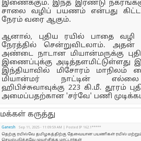
இணைக்கும். இந்த இரண்டு நகரங்கள
சாலை வழிப் பயணம் என்பது கிட்ட
நேரம் வரை ஆகும்.
ஆனால், புதிய ரயில் பாதை வழ
நேரத்தில் சென்றுவிடலாம். அதன்
அண்டை நாடான மியான்மருக்கு புத
இணைப்புக்கு அடித்தளமிட்டுள்ளது இ
இந்தியாவில் மிசோரம் மாநிலம் சை
மியான்மர் நாட்டின் எல்ல
ஹிபிச்சுவாவுக்கு 223 கி.மீ. தூரம் ப
அமைப்பதற்கான 'சர்வே' பணி முடிக்கப்
மக்கள் கருத்து
Ganesh
Sep 11, 2025 - 11:09:59 AM | Posted IP 162.1*****
தெற்கு ரயில்வே தமிழகத்திற்கு தேவையான பயணிகள் ரயில் மற்றும் 
செயல்படுத்தவே முயற்சிக்க மாட்டார்கள்