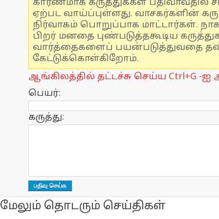
காரணமாக கருத்துக்கள் பதிவாவதில் ச
ஏற்பட வாய்ப்புள்ளது. வாசகர்களின் கரு
நிர்வாகம் பொறுப்பாக மாட்டார்கள். நாக
பிறர் மனதை புண்படுத்தகூடிய கருத்த
வார்த்தைகளைப் பயன்படுத்துவதை தவிர
கேட்டுக்கொள்கிறோம்.
ஆங்கிலத்தில் தட்டச்சு செய்ய Ctrl+G -ஐ அ
பெயர்:
கருத்து:
மேலும் தொடரும் செய்திகள்