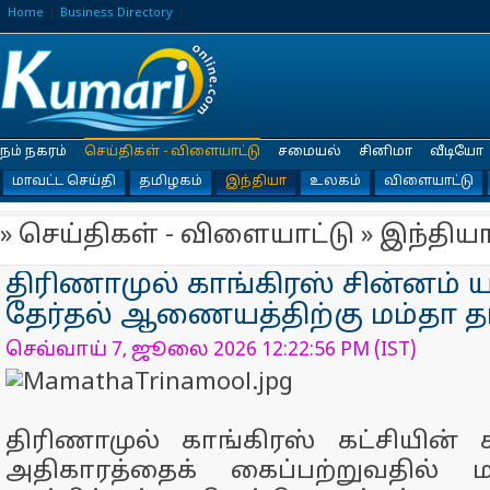
Home
Business Directory
நம் நகரம்
செய்திகள் - விளையாட்டு
சமையல்
சினிமா
வீடியோ
மாவட்ட செய்தி
தமிழகம்
இந்தியா
உலகம்
விளையாட்டு
» செய்திகள் - விளையாட்டு » இந்திய
திரிணாமுல் காங்கிரஸ் சின்னம் ய
தேர்தல் ஆணையத்திற்கு மம்தா தரப
செவ்வாய் 7, ஜூலை 2026 12:22:56 PM (IST)
திரிணாமுல் காங்கிரஸ் கட்சியின் ச
அதிகாரத்தைக் கைப்பற்றுவதில் 