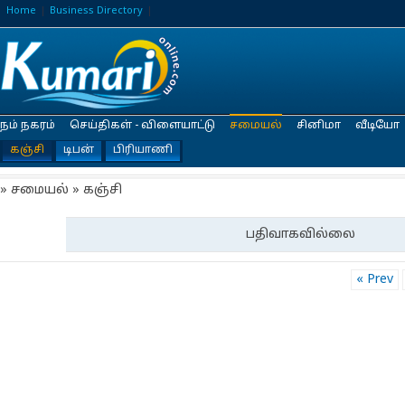
Home
Business Directory
நம் நகரம்
செய்திகள் - விளையாட்டு
சமையல்
சினிமா
வீடியோ
கஞ்சி
டிபன்
பிரியாணி
» சமையல் » கஞ்சி
பதிவாகவில்லை
« Prev