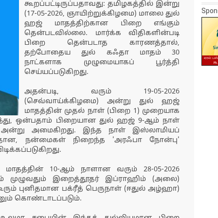
கூறப்பட்டிருப்பதாவது: தமிழகத்தில் இன்று
Spon
(17-05-2026, ஞாயிற்றுக்கிழமை) மாலை துல்
ஹஜ் மாதத்திற்கான பிறை எங்கும்
தென்படவில்லை. மார்க்க விதிகளின்படி
பிறை தென்படாத காரணத்தால்,
தற்போதைய துல் கஃதா மாதம் 30
நாட்களாக முழுமையாகப் பூர்த்தி
செய்யப்படுகிறது.
அதன்படி, வரும் 19-05-2026
(செவ்வாய்க்கிழமை) அன்று துல் ஹஜ்
மாதத்தின் முதல் நாள் (பிறை 1) முறையாக
து, ஒன்பதாம் பிறையான துல் ஹஜ் 9-ஆம் நாள்
ை) அன்று அமைகிறது. இந்த நாள் இஸ்லாமியப்
த்தான, நன்மைகள் நிறைந்த 'அரஃபா நோன்பு'
டிக்கப்படுகிறது.
மாதத்தின் 10-ஆம் நாளான வரும் 28-05-2026
ம் முழுவதும் இறைத்தூதர் இப்ராஹிம் (அலை)
ும் புனிதமான பக்ரீத் பெருநாள் (ஈதுல் அழ்ஹா)
ுடனும் கொண்டாடப்படும்.