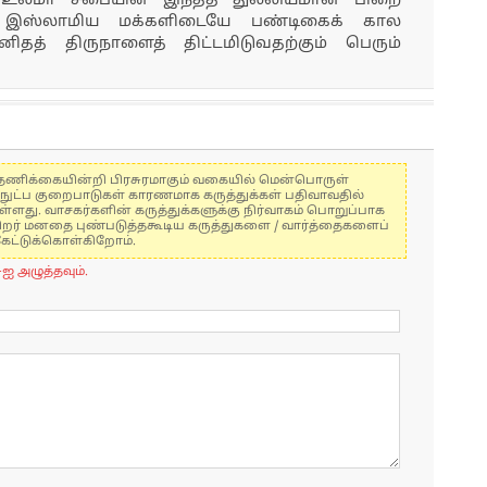
 உலமா சபையின் இந்தத் துல்லியமான பிறை
ழக இஸ்லாமிய மக்களிடையே பண்டிகைக் கால
னிதத் திருநாளைத் திட்டமிடுவதற்கும் பெரும்
கள் தணிக்கையின்றி பிரசுரமாகும் வகையில் மென்பொருள்
்நுட்ப குறைபாடுகள் காரணமாக கருத்துக்கள் பதிவாவதில்
ுள்ளது. வாசகர்களின் கருத்துக்களுக்கு நிர்வாகம் பொறுப்பாக
் பிறர் மனதை புண்படுத்தகூடிய கருத்துகளை / வார்த்தைகளைப்
கேட்டுக்கொள்கிறோம்.
-ஐ அழுத்தவும்.