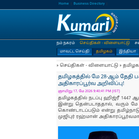
Home
Business Directory
நம் நகரம்
செய்திகள் - விளையாட்டு
ச
மாவட்ட செய்தி
தமிழகம்
இந்தியா
» செய்திகள் - விளையாட்டு » தமிழக
தமிழகத்தில் மே 28-ஆம் தேதி 
அதிகாரப்பூர்வ அறிவிப்பு!
ஞாயிறு 17, மே 2026 9:40:41 PM (IST)
தமிழகத்தில் நடப்பு ஹிஜ்ரீ 1447 
இன்று தென்படாததால், வரும் மே 
கொண்டாடப்படும் என்று தமிழ்
முஜிபுர் ரஹ்மான் அதிகாரப்பூர்வம