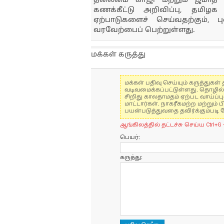
தலைமை காஜி மற்றும் ஜமாத்
கணக்கீட்டு அறிவிப்பு, தமி
ஏற்பாடுகளைச் செய்வதற்கும், பு
வரவேற்பைப் பெற்றுள்ளது.
மக்கள் கருத்து
மக்கள் பதிவு செய்யும் கருத்து
வடிவமைக்கப்பட்டுள்ளது. தொழில
சிறிது காலதாமதம் ஏற்பட வாய்ப்ப
மாட்டார்கள். நாகரீகமற்ற மற்றும
பயன்படுத்துவதை தவிர்க்கும்படி 
ஆங்கிலத்தில் தட்டச்சு செய்ய Ctrl+G 
பெயர்:
கருத்து: