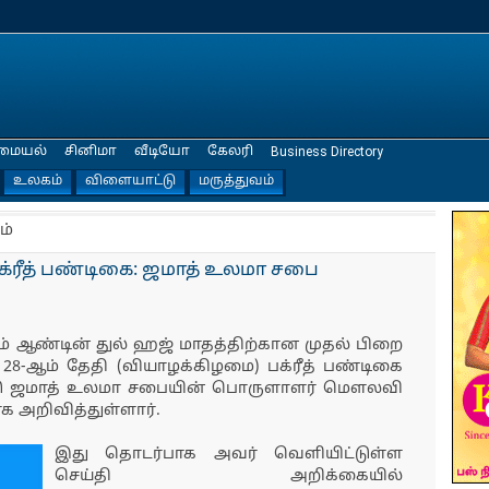
மையல்
சினிமா
வீடியோ
கேலரி
Business Directory
உலகம்
விளையாட்டு
மருத்துவம்
ம்
பக்ரீத் பண்டிகை: ஜமாத் உலமா சபை
ஆம் ஆண்டின் துல் ஹஜ் மாதத்திற்கான முதல் பிறை
28-ஆம் தேதி (வியாழக்கிழமை) பக்ரீத் பண்டிகை
நாடு ஜமாத் உலமா சபையின் பொருளாளர் மௌலவி
ாக அறிவித்துள்ளார்.
இது தொடர்பாக அவர் வெளியிட்டுள்ள
செய்தி அறிக்கையில்