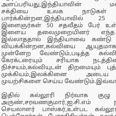
அளப்பரியது,இந்தியாவின் மன
சக்தியை உலக நாடுகள் ஆ
பார்க்கின்றன,இந்தியாவில் 25 வ
இளைஞர்கள் 50 சதவீதம் பேர் உள
இளைய தலைமுறையினர் எந்த 
இல்லாததால் இந்தியாவை கண்டு
வியக்கின்றன,கல்வியை ஆயுதமாக
முன்னேற வேண்டும்,படித்த கல்வ
கேரக்டரையும் சரியாக நடத்தி
நிச்சயம்,கல்வியுடன் திறமையும் புத
முக்கியம்,இலக்கினை அட
முயற்சிகளை செய்ய வேண்டும்.இவ்வா
இதில் கல்லூரி நிர்வாக குழு உ
அருண்,சரவணகுமார்,ஐ.சி.எம் நட
செயலாளர் பாஸ்கர்,உள்பட கல்லூ