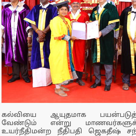
கல்வியை ஆயுதமாக பயன்படுத
வேண்டும் என்று மாணவர்களு
உயர்நீதிமன்ற நீதிபதி ஜெகதீஷ் ச