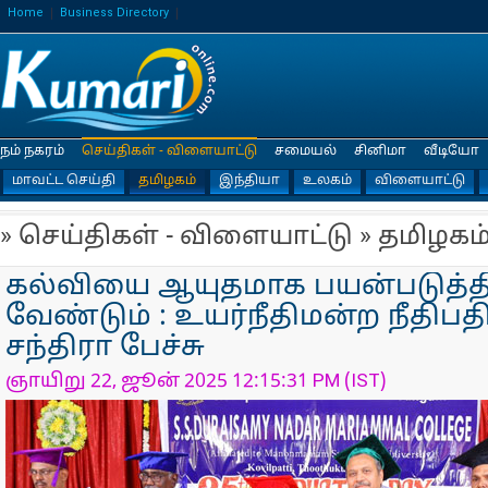
Home
Business Directory
நம் நகரம்
செய்திகள் - விளையாட்டு
சமையல்
சினிமா
வீடியோ
மாவட்ட செய்தி
தமிழகம்
இந்தியா
உலகம்
விளையாட்டு
» செய்திகள் - விளையாட்டு » தமிழகம
கல்வியை ஆயுதமாக பயன்படுத்த
வேண்டும் : உயர்நீதிமன்ற நீதிப
சந்திரா பேச்சு
ஞாயிறு 22, ஜூன் 2025 12:15:31 PM (IST)