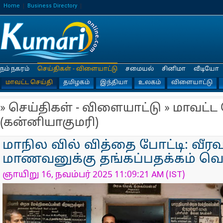
Home
Business Directory
நம் நகரம்
செய்திகள் - விளையாட்டு
சமையல்
சினிமா
வீடியோ
மாவட்ட செய்தி
தமிழகம்
இந்தியா
உலகம்
விளையாட்டு
» செய்திகள் - விளையாட்டு » மாவட்ட
(கன்னியாகுமரி)
மாநில வில் வித்தை போட்டி: வீர
மாணவனுக்கு தங்கப்பதக்கம் வெ
ஞாயிறு 16, நவம்பர் 2025 11:09:21 AM (IST)