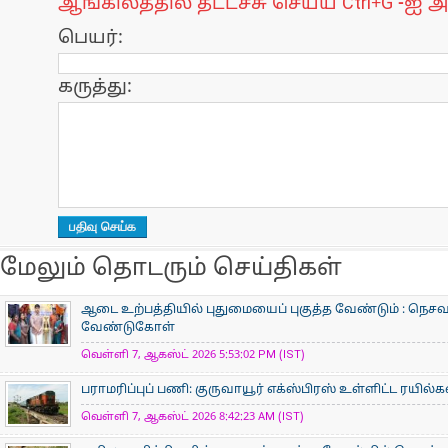
ஆங்கிலத்தில் தட்டச்சு செய்ய Ctrl+G -ஐ அ
பெயர்:
கருத்து:
மேலும் தொடரும் செய்திகள்
ஆடை உற்பத்தியில் புதுமையைப் புகுத்த வேண்டும் : நெசவா
வேண்டுகோள்
வெள்ளி 7, ஆகஸ்ட் 2026 5:53:02 PM (IST)
பராமரிப்புப் பணி: குருவாயூர் எக்ஸ்பிரஸ் உள்ளிட்ட ரயில்
வெள்ளி 7, ஆகஸ்ட் 2026 8:42:23 AM (IST)