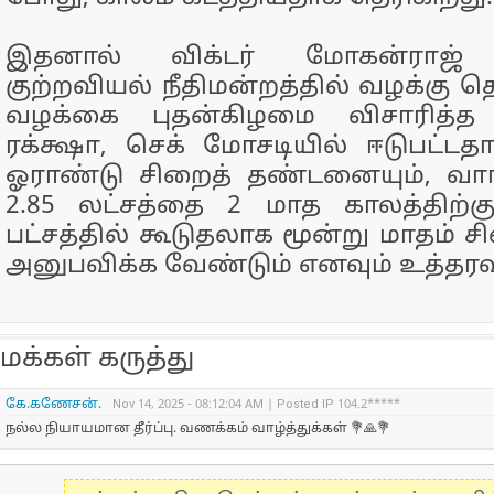
இதனால் விக்டர் மோகன்ராஜ் ச
குற்றவியல் நீதிமன்றத்தில் வழக்கு தொ
வழக்கை புதன்கிழமை விசாரித்த 
ரக்க்ஷா, செக் மோசடியில் ஈடுபட்டத
ஓராண்டு சிறைத் தண்டனையும், வா
2.85 லட்சத்தை 2 மாத காலத்திற்க
பட்சத்தில் கூடுதலாக மூன்று மாதம்
அனுபவிக்க வேண்டும் எனவும் உத்தரவி
மக்கள் கருத்து
கே.கணேசன்.
Nov 14, 2025 - 08:12:04 AM | Posted IP 104.2*****
நல்ல நியாயமான தீர்ப்பு. வணக்கம் வாழ்த்துக்கள் 💐🙏💐