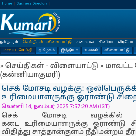
Home
Business Directory
நம் நகரம்
செய்திகள் - விளையாட்டு
சமையல்
சினிமா
வீடியோ
மாவட்ட செய்தி
தமிழகம்
இந்தியா
உலகம்
விளையாட்டு
» செய்திகள் - விளையாட்டு » மாவட்ட
(கன்னியாகுமரி)
செக் மோசடி வழக்கு: ஒலிபெருக்க
உரிமையாளருக்கு ஓராண்டு சிற
வெள்ளி 14, நவம்பர் 2025 7:57:20 AM (IST)
செக் மோசடி வழக்கில் ஒ
கடை உரிமையாளருக்கு ஓராண்டு
விதித்து சாத்தான்குளம் நீதிமன்றம் தீர