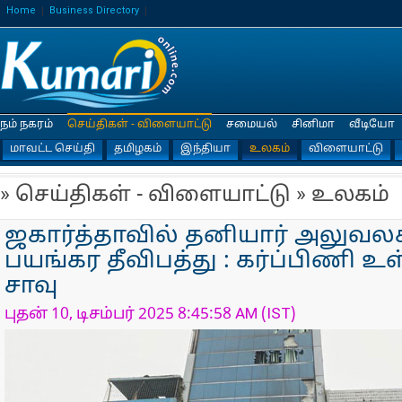
Home
Business Directory
நம் நகரம்
செய்திகள் - விளையாட்டு
சமையல்
சினிமா
வீடியோ
மாவட்ட செய்தி
தமிழகம்
இந்தியா
உலகம்
விளையாட்டு
» செய்திகள் - விளையாட்டு » உலகம்
ஜகார்த்தாவில் தனியார் அலுவலக
பயங்கர தீவிபத்து : கர்ப்பிணி உள
சாவு
புதன் 10, டிசம்பர் 2025 8:45:58 AM (IST)