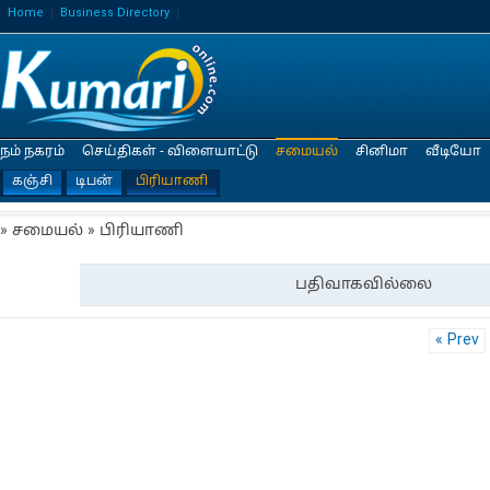
Home
Business Directory
நம் நகரம்
செய்திகள் - விளையாட்டு
சமையல்
சினிமா
வீடியோ
கஞ்சி
டிபன்
பிரியாணி
» சமையல் » பிரியாணி
பதிவாகவில்லை
« Prev