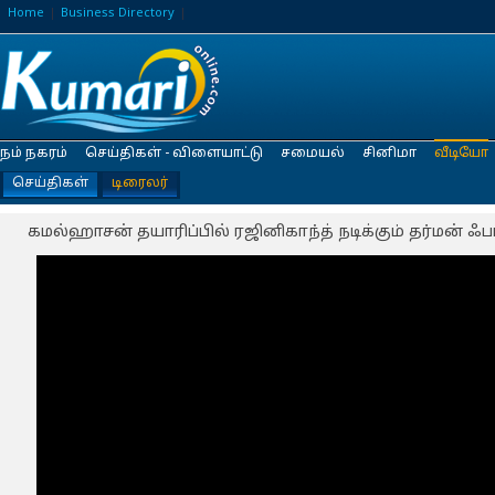
Home
Business Directory
நம் நகரம்
செய்திகள் - விளையாட்டு
சமையல்
சினிமா
வீடியோ
செய்திகள்
டிரைலர்
கமல்ஹாசன் தயாரிப்பில் ரஜினிகாந்த் நடிக்கும் தர்மன் ஃபர்