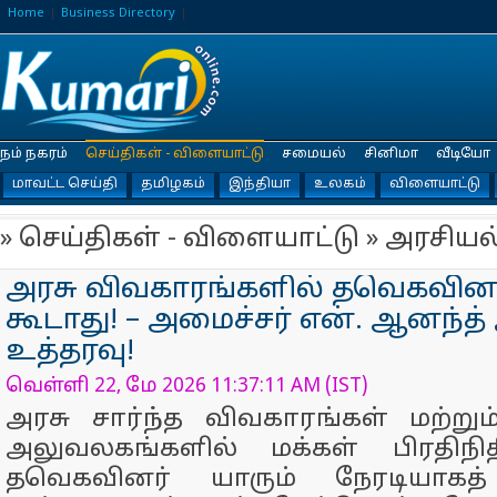
Home
Business Directory
நம் நகரம்
செய்திகள் - விளையாட்டு
சமையல்
சினிமா
வீடியோ
மாவட்ட செய்தி
தமிழகம்
இந்தியா
உலகம்
விளையாட்டு
» செய்திகள் - விளையாட்டு » அரசியல
அரசு விவகாரங்களில் தவெகவின
கூடாது! – அமைச்சர் என். ஆனந்த்
உத்தரவு!
வெள்ளி 22, மே 2026 11:37:11 AM (IST)
அரசு சார்ந்த விவகாரங்கள் மற்று
அலுவலகங்களில் மக்கள் பிரதிநி
தவெகவினர் யாரும் நேரடியாக