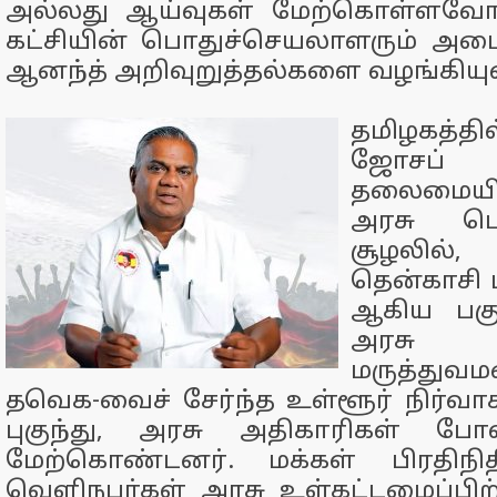
அல்லது ஆய்வுகள் மேற்கொள்ளவோ 
கட்சியின் பொதுச்செயலாளரும் அமை
ஆனந்த் அறிவுறுத்தல்களை வழங்கியுள
தமிழகத்தி
ஜோசப
தலைமையில
அரசு பொற
சூழலில்
தென்காசி ம
ஆகிய பகு
அரசு
மருத்துவம
தவெக-வைச் சேர்ந்த உள்ளூர் நிர்வாக
புகுந்து, அரசு அதிகாரிகள் 
மேற்கொண்டனர். மக்கள் பிரதிநி
வெளிநபர்கள் அரசு உள்கட்டமைப்பிற