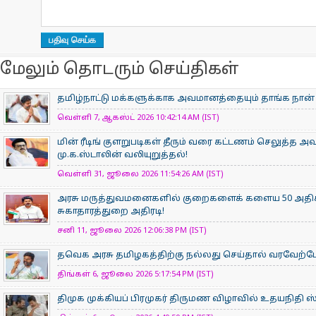
மேலும் தொடரும் செய்திகள்
தமிழ்நாட்டு மக்களுக்காக அவமானத்தையும் தாங்க நான் 
வெள்ளி 7, ஆகஸ்ட் 2026 10:42:14 AM (IST)
மின் ரீடிங் குளறுபடிகள் தீரும் வரை கட்டணம் செலுத்த அ
மு.க.ஸ்டாலின் வலியுறுத்தல்!
வெள்ளி 31, ஜூலை 2026 11:54:26 AM (IST)
அரசு மருத்துவமனைகளில் குறைகளைக் களைய 50 அதிக
சுகாதாரத்துறை அதிரடி!
சனி 11, ஜூலை 2026 12:06:38 PM (IST)
தவெக அரசு தமிழகத்திற்கு நல்லது செய்தால் வரவேற
திங்கள் 6, ஜூலை 2026 5:17:54 PM (IST)
திமுக முக்கியப் பிரமுகர் திருமண விழாவில் உதயநிதி ஸ்டாலி