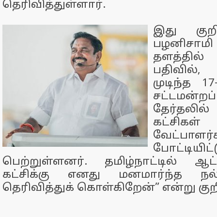
தெரிவித்துள்ளார்.
இது குறி
பழனிசாமி 
தளத்தில் 
பதிவில்
முடிந்த 1
சட்டமன்
தேர்தலி
கட்சிகள
வேட்பாளர்
போட்டிய
பெற்றுள்ளனர். தமிழ்நாட்டில் ஆட
கட்சிக்கு எனது மனமார்ந்த நல்
தெரிவித்துக் கொள்கிறேன்” என்று குறிப