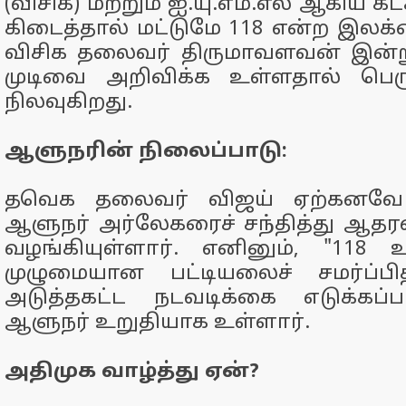
(விசிக) மற்றும் ஐ.யு.எம்.எல் ஆகிய க
கிடைத்தால் மட்டுமே 118 என்ற இலக்கை
விசிக தலைவர் திருமாவளவன் இன்
முடிவை அறிவிக்க உள்ளதால் பெரும்
நிலவுகிறது.
ஆளுநரின் நிலைப்பாடு:
தவெக தலைவர் விஜய் ஏற்கனவே 
ஆளுநர் அர்லேகரைச் சந்தித்து ஆதர
வழங்கியுள்ளார். எனினும், "118 உ
முழுமையான பட்டியலைச் சமர்ப்பித
அடுத்தகட்ட நடவடிக்கை எடுக்கப்ப
ஆளுநர் உறுதியாக உள்ளார்.
அதிமுக வாழ்த்து ஏன்?