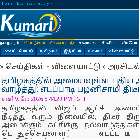
Home
Business Directory
நம் நகரம்
செய்திகள் - விளையாட்டு
சமையல்
சினிமா
வீடியோ
மாவட்ட செய்தி
தமிழகம்
இந்தியா
உலகம்
விளையாட்டு
» செய்திகள் - விளையாட்டு » அரசியல
தமிழகத்தில் அமையவுள்ள புதிய ஆ
வாழ்த்து: எடப்பாடி பழனிசாமி திடீர
சனி 9, மே 2026 3:44:29 PM (IST)
தமிழகத்தில் விஜய் ஆட்சி அமைப
நீடித்து வரும் நிலையில், திடீர் தி
அமைக்கும் கட்சிக்கு நல்வாழ்த்து
பொதுச்செயலாளர் எடப்பாட