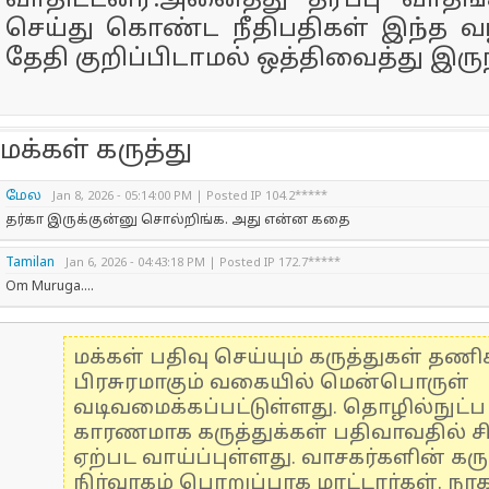
வாதிட்டனர்.அனைத்து தரப்பு வாதங
செய்து கொண்ட நீதிபதிகள் இந்த வழக
தேதி குறிப்பிடாமல் ஒத்திவைத்து இரு
மக்கள் கருத்து
மேல
Jan 8, 2026 - 05:14:00 PM | Posted IP 104.2*****
தர்கா இருக்குன்னு சொல்றிங்க. அது என்ன கதை
Tamilan
Jan 6, 2026 - 04:43:18 PM | Posted IP 172.7*****
Om Muruga....
மக்கள் பதிவு செய்யும் கருத்துகள் தண
பிரசுரமாகும் வகையில் மென்பொருள்
வடிவமைக்கப்பட்டுள்ளது. தொழில்நுட்
காரணமாக கருத்துக்கள் பதிவாவதில் ச
ஏற்பட வாய்ப்புள்ளது. வாசகர்களின் கரு
நிர்வாகம் பொறுப்பாக மாட்டார்கள். நாக