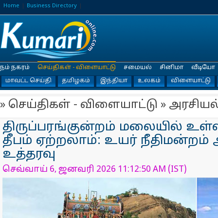
Home
Business Directory
நம் நகரம்
செய்திகள் - விளையாட்டு
சமையல்
சினிமா
வீடியோ
மாவட்ட செய்தி
தமிழகம்
இந்தியா
உலகம்
விளையாட்டு
» செய்திகள் - விளையாட்டு » அரசியல
திருப்பரங்குன்றம் மலையில் உள
தீபம் ஏற்றலாம்: உயர் நீதிமன்றம் 
உத்தரவு
செவ்வாய் 6, ஜனவரி 2026 11:12:50 AM (IST)