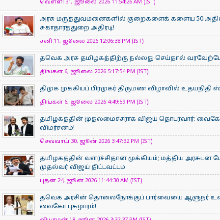
வெள்ளி 31, ஜூலை 2026 11:54:26 AM (IST)
அரசு மருத்துவமனைகளில் குறைகளைக் களைய 50 அதிக
சுகாதாரத்துறை அதிரடி!
சனி 11, ஜூலை 2026 12:06:38 PM (IST)
தவெக அரசு தமிழகத்திற்கு நல்லது செய்தால் வரவேற
திங்கள் 6, ஜூலை 2026 5:17:54 PM (IST)
திமுக முக்கியப் பிரமுகர் திருமண விழாவில் உதயநிதி ஸ்டாலி
திங்கள் 6, ஜூலை 2026 4:49:59 PM (IST)
தமிழகத்தின் முதலமைச்சராக விஜய் தொடர்வார்: வைகோ நம
விமர்சனம்!
செவ்வாய் 30, ஜூன் 2026 3:47:32 PM (IST)
தமிழகத்தின் வளர்ச்சிதான் முக்கியம்; மத்திய அரசுடன் 
முதல்வர் விஜய் திட்டவட்டம்
புதன் 24, ஜூன் 2026 11:44:30 AM (IST)
தவெக அரசின் தொலைநோக்குப் பார்வையை ஆளுநர் உரை 
வைகோ புகழாரம்!