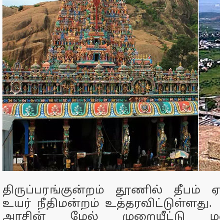
திருப்பரங்குன்றம் தூணில் தீபம் 
உயர் நீதிமன்றம் உத்தரவிட்டுள்ளது.
அரசின் மேல் முறையீட்டு ம