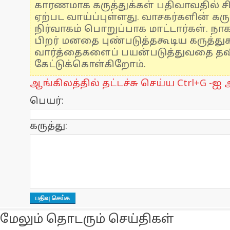
காரணமாக கருத்துக்கள் பதிவாவதில் ச
ஏற்பட வாய்ப்புள்ளது. வாசகர்களின் கரு
நிர்வாகம் பொறுப்பாக மாட்டார்கள். நாக
பிறர் மனதை புண்படுத்தகூடிய கருத்த
வார்த்தைகளைப் பயன்படுத்துவதை தவிர
கேட்டுக்கொள்கிறோம்.
ஆங்கிலத்தில் தட்டச்சு செய்ய Ctrl+G -ஐ அ
பெயர்:
கருத்து:
மேலும் தொடரும் செய்திகள்