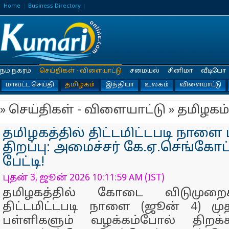
Home
Business Directory
நம் நகரம்
செய்திகள் - விளையாட்டு
சமையல்
சினிமா
வீடியோ
மாவட்ட செய்தி
தமிழகம்
இந்தியா
உலகம்
விளையாட்டு
» செய்திகள் - விளையாட்டு » தமிழகம்
தமிழகத்தில் திட்டமிட்டபடி நாளை
திறப்பு: அமைச்சர் கே.ஏ.செங்கோ
பேட்டி!
புதன் 3, ஜூன் 2026 10:11:59 AM (IST)
தமிழகத்தில் கோடை விடுமுறைக்
திட்டமிட்டபடி நாளை (ஜூன் 4) மு
பள்ளிகளும் வழக்கம்போல் திறக்க