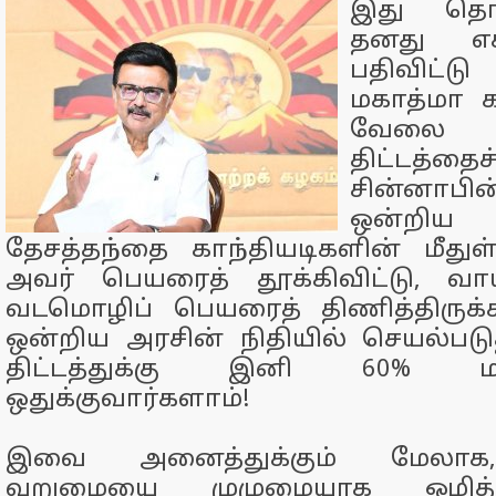
இது தொட
தனது எக
பதிவிட்டு
மகாத்மா க
வேலை
திட்டத்தை
சின்னாபின
ஒன்றிய ப
தேசத்தந்தை காந்தியடிகளின் மீது
அவர் பெயரைத் தூக்கிவிட்டு, வ
வடமொழிப் பெயரைத் திணித்திருக்க
ஒன்றிய அரசின் நிதியில் செயல்படுத்
திட்டத்துக்கு இனி 60% ம
ஒதுக்குவார்களாம்!
இவை அனைத்துக்கும் மேலாக,
வறுமையை முழுமையாக ஒழித்