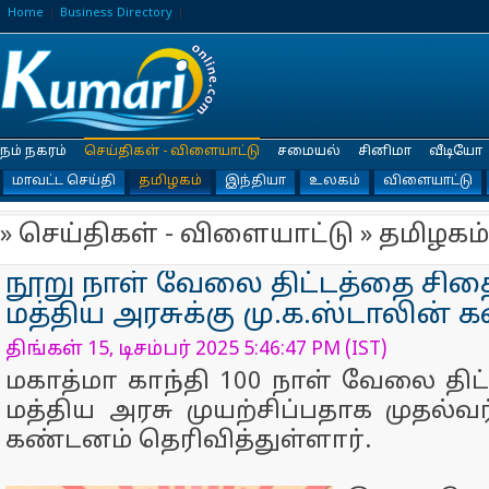
Home
Business Directory
நம் நகரம்
செய்திகள் - விளையாட்டு
சமையல்
சினிமா
வீடியோ
மாவட்ட செய்தி
தமிழகம்
இந்தியா
உலகம்
விளையாட்டு
» செய்திகள் - விளையாட்டு » தமிழகம்
நூறு நாள் வேலை திட்டத்தை சிதைக
மத்திய அரசுக்கு மு.க.ஸ்டாலின் 
திங்கள் 15, டிசம்பர் 2025 5:46:47 PM (IST)
மகாத்மா காந்தி 100 நாள் வேலை திட
மத்திய அரசு முயற்சிப்பதாக முதல்வர
கண்டனம் தெரிவித்துள்ளார்.