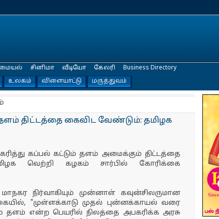
மையல்
சினிமா
வீடியோ
கேலரி
Business Directory
உலகம்
விளையாட்டு
மருத்துவம்
்
ும் தளம் திட்டத்தை கைவிட வேண்டும்: தமிழக
ரித்து கப்பல் கட்டும் தளம் அமைக்கும் திட்டத்தை
ிழக வெற்றி கழகம் சார்பில் கோரிக்கை
டி மாநகர நிர்வாகியும் முன்னாள் கவுன்சிலருமான
ையில், "முள்ளக்காடு முதல் புன்னக்காயல் வரை
் தளம் என்ற பெயரில் நிலத்தை அபகரிக்க அரசு