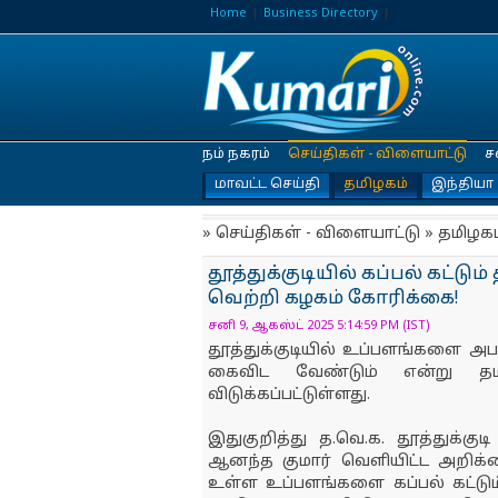
Home
Business Directory
நம் நகரம்
செய்திகள் - விளையாட்டு
ச
மாவட்ட செய்தி
தமிழகம்
இந்தியா
» செய்திகள் - விளையாட்டு » தமிழகம
தூத்துக்குடியில் கப்பல் கட்ட
வெற்றி கழகம் கோரிக்கை!
சனி 9, ஆகஸ்ட் 2025 5:14:59 PM (IST)
தூத்துக்குடியில் உப்பளங்களை அபக
கைவிட வேண்டும் என்று தம
விடுக்கப்பட்டுள்ளது.
இதுகுறித்து த.வெ.க. தூத்துக்கு
ஆனந்த குமார் வெளியிட்ட அறிக்க
உள்ள உப்பளங்களை கப்பல் கட்டும