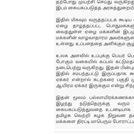
தற்போது முயற்சி செய்து வருகிறது. 
இடம் கையகப்படுத்த அரசுத்துறையின
இதில் மிகவும் வருத்தப்படக் கூடி
ஏழை தாழ்த்தப்பட்ட பொதுமக்க
வைத்துள்ள ஏழை மக்களின் இடமு
மக்களின் வாழ்வாதாரம் அவர்களுட
உள்ளது. உப்பளத்தை அளிக்கும் சூ
உலக அளவில் உப்புக்கு பெயர் பெற்
போகும் வகையில் கப்பல் கட்டும்த
நடைபெற்று வருகிறது. இதன் பின்புல
இதில் சம்பந்தபட்டு இருப்பதாக கூ
ஏக்கர் என்றால் கடற்கரை பகுதி 
ஆயிரம் ஏக்கர் இருக்கும் என்று சிந
இதன் மூலம் பல்லாயிரக்கணக்க
இழந்து நடுத்தெருக்கு வரும
கையகப்படுத்துவதை உடனடியாக 
தமிழக வெற்றி கழக நிறுவன தல
மக்களை திரட்டி மாபெரும் போராட்டம்