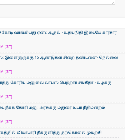
900 கோடி வாங்கியது ஏன்?: ஆதவ் - உதயநிதி இடையே காரசார
M (IST)
்லை: இளைஞருக்கு 15 ஆண்டுகள் சிறை தண்டனை- நெல்லை
M (IST)
ரத்து கோரிய மனுவை வாபஸ் பெற்றார் சங்கீதா - வழக்கு
M (IST)
 நீக்க கோரி மனு: அரசுக்கு மதுரை உயர் நீதிமன்றம்
M (IST)
கத்தில் வியாபாரி தீக்குளித்து தற்கொலை முயற்சி!