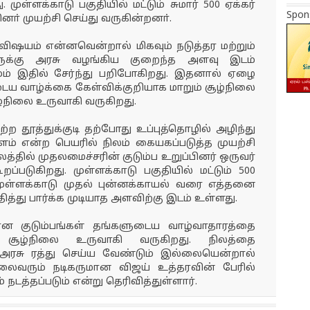
முள்ளக்காடு பகுதியில் மட்டும் சுமார் 500 ஏக்கர்
Spon
ா் முயற்சி செய்து வருகின்றனா்.
ய விஷயம் என்னவென்றால் மிகவும் நடுத்தர மற்றும்
ளுக்கு அரசு வழங்கிய குறைந்த அளவு இடம்
ம் இதில் சேர்ந்து பறிபோகிறது. இதனால் ஏழை
ைய வாழ்க்கை கேள்விக்குறியாக மாறும் சூழ்நிலை
ழ்நிலை உருவாகி வருகிறது.
ற தூத்துக்குடி தற்போது உப்புத்தொழில் அழிந்து
ளம் என்ற பெயரில் நிலம் கையகப்படுத்த முயற்சி
த்தில் முதலமைச்சரின் குடும்ப உறுப்பினர் ஒருவர்
றப்படுகிறது. முள்ளக்காடு பகுதியில் மட்டும் 500
முள்ளக்காடு முதல் புன்னக்காயல் வரை எத்தனை
்தித்து பார்க்க முடியாத அளவிற்கு இடம் உள்ளது.
ான குடும்பங்கள் தங்களுடைய வாழ்வாதாரத்தை
் சூழ்நிலை உருவாகி வருகிறது. நிலத்தை
அரசு ரத்து செய்ய வேண்டும் இல்லையென்றால்
ைவரும் நடிகருமான விஜய் உத்தரவின் பேரில்
 நடத்தப்படும் என்று தெரிவித்துள்ளார்.