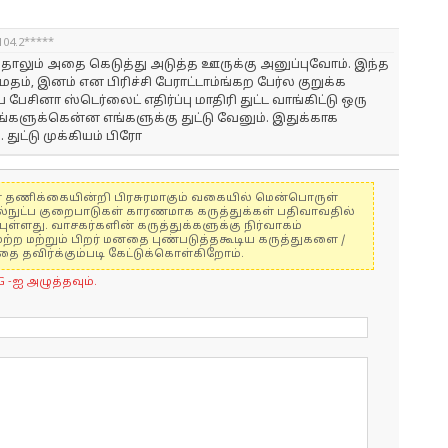
 104.2*****
ந்தாலும் அதை கெடுத்து அடுத்த ஊருக்கு அனுப்புவோம். இந்த
 மதம், இனம் என பிரிச்சி பேராட்டாம்ங்கற பேர்ல குறுக்க
 பேசினா ஸ்டெர்லைட் எதிர்ப்பு மாதிரி துட்ட வாங்கிட்டு ஒரு
ங்களுக்கென்ன எங்களுக்கு துட்டு வேனும். இதுக்காக
். துட்டு முக்கியம் பிரோ
ுகள் தணிக்கையின்றி பிரசுரமாகும் வகையில் மென்பொருள்
ல்நுட்ப குறைபாடுகள் காரணமாக கருத்துக்கள் பதிவாவதில்
ுள்ளது. வாசகர்களின் கருத்துக்களுக்கு நிர்வாகம்
மற்ற மற்றும் பிறர் மனதை புண்படுத்தகூடிய கருத்துகளை /
 தவிர்க்கும்படி கேட்டுக்கொள்கிறோம்.
G -ஐ அழுத்தவும்.