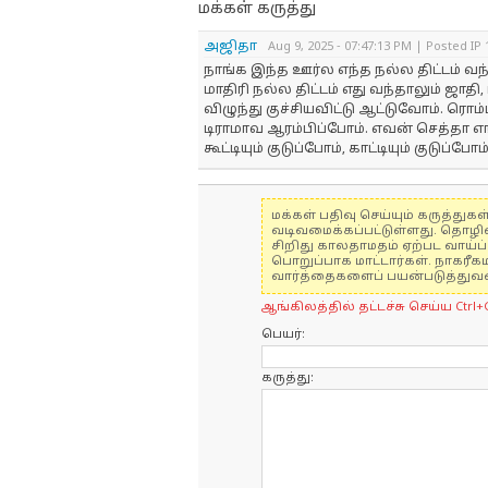
மக்கள் கருத்து
அஜிதா
Aug 9, 2025 - 07:47:13 PM | Posted IP
நாங்க இந்த ஊர்ல எந்த நல்ல திட்டம் வ
மாதிரி நல்ல திட்டம் எது வந்தாலும் ஜாதி,
விழுந்து குச்சியவிட்டு ஆட்டுவோம். ரொம்ப
டிராமாவ ஆரம்பிப்போம். எவன் செத்தா எ
கூட்டியும் குடுப்போம், காட்டியும் குடுப்போம
மக்கள் பதிவு செய்யும் கருத்த
வடிவமைக்கப்பட்டுள்ளது. தொழி
சிறிது காலதாமதம் ஏற்பட வாய்ப்ப
பொறுப்பாக மாட்டார்கள். நாகரீக
வார்த்தைகளைப் பயன்படுத்துவதை
ஆங்கிலத்தில் தட்டச்சு செய்ய Ctrl+
பெயர்:
கருத்து: