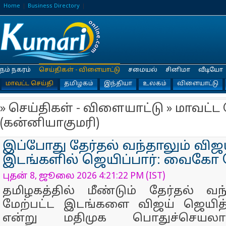
Home
Business Directory
நம் நகரம்
செய்திகள் - விளையாட்டு
சமையல்
சினிமா
வீடியோ
மாவட்ட செய்தி
தமிழகம்
இந்தியா
உலகம்
விளையாட்டு
» செய்திகள் - விளையாட்டு » மாவட்ட 
(கன்னியாகுமரி)
இப்போது தேர்தல் வந்தாலும் விஜய
இடங்களில் ஜெயிப்பார்: வைகோ பே
புதன் 8, ஜூலை 2026 4:21:22 PM (IST)
தமிழகத்தில் மீண்டும் தேர்தல் வந்த
மேற்பட்ட இடங்களை விஜய் ஜெயித்த
என்று மதிமுக பொதுச்செய