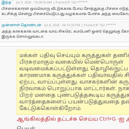
இந்த `
Jul 9, 2026 - 10:28:55 AM | Posted IP 162.1*****
பிச்சைக்காரன் ஒவ்வொரு வீட்டுக்காக போய் சோத்துக்கு பிச்சை எட
கட்சிக்கு சென்று பிச்சையெடுப்பது வழக்கமாக போச்சு அந்த வைகோபா
முன்னாள் தொண்டன்
Jul 8, 2026 - 06:15:33 PM | Posted IP 162.1*****
அந்த காசுக்காக வாடகை வாய் சிகரெட் கம்பெனி ஓனர் தெலுங்கு கோ
இருக்க சொல்லுங்கடா.
மக்கள் பதிவு செய்யும் கருத்துகள் தண
பிரசுரமாகும் வகையில் மென்பொருள்
வடிவமைக்கப்பட்டுள்ளது. தொழில்நுட்
காரணமாக கருத்துக்கள் பதிவாவதில் ச
ஏற்பட வாய்ப்புள்ளது. வாசகர்களின் கரு
நிர்வாகம் பொறுப்பாக மாட்டார்கள். நாக
பிறர் மனதை புண்படுத்தகூடிய கருத்த
வார்த்தைகளைப் பயன்படுத்துவதை தவிர
கேட்டுக்கொள்கிறோம்.
ஆங்கிலத்தில் தட்டச்சு செய்ய Ctrl+G -ஐ அ