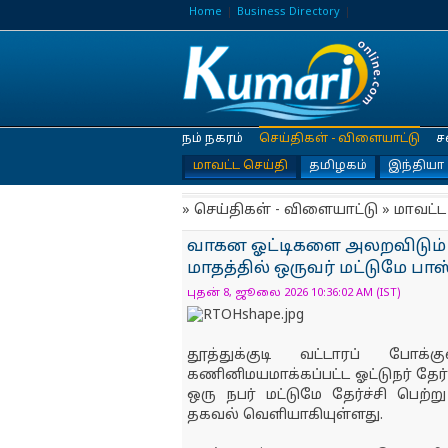
Home
Business Directory
நம் நகரம்
செய்திகள் - விளையாட்டு
ச
மாவட்ட செய்தி
தமிழகம்
இந்தியா
» செய்திகள் - விளையாட்டு » மாவட்ட
வாகன ஓட்டிகளை அலறவிடும் பு
மாதத்தில் ஒருவர் மட்டுமே பாஸ்
புதன் 8, ஜூலை 2026 10:36:02 AM (IST)
தூத்துக்குடி வட்டாரப் போக்
கணினிமயமாக்கப்பட்ட ஓட்டுநர் தேர
ஒரு நபர் மட்டுமே தேர்ச்சி பெற்று
தகவல் வெளியாகியுள்ளது.