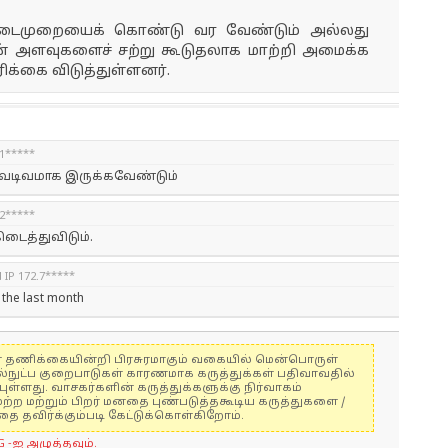
நடைமுறையைக் கொண்டு வர வேண்டும் அல்லது
ின் அளவுகளைச் சற்று கூடுதலாக மாற்றி அமைக்க
க்கை விடுத்துள்ளனர்.
.1*****
8 வடிவமாக இருக்கவேண்டும்
.2*****
டைத்துவிடும்.
d IP 172.7*****
 the last month
ுகள் தணிக்கையின்றி பிரசுரமாகும் வகையில் மென்பொருள்
ல்நுட்ப குறைபாடுகள் காரணமாக கருத்துக்கள் பதிவாவதில்
ுள்ளது. வாசகர்களின் கருத்துக்களுக்கு நிர்வாகம்
மற்ற மற்றும் பிறர் மனதை புண்படுத்தகூடிய கருத்துகளை /
 தவிர்க்கும்படி கேட்டுக்கொள்கிறோம்.
G -ஐ அழுத்தவும்.