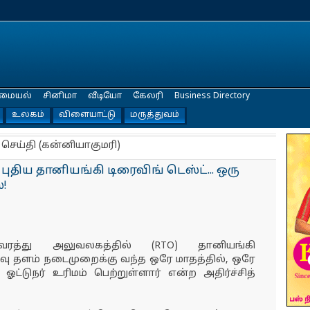
மையல்
சினிமா
வீடியோ
கேலரி
Business Directory
உலகம்
விளையாட்டு
மருத்துவம்
 செய்தி (கன்னியாகுமரி)
திய தானியங்கி டிரைவிங் டெஸ்ட்... ஒரு
!
குவரத்து அலுவலகத்தில் (RTO) தானியங்கி
்வு தளம் நடைமுறைக்கு வந்த ஒரே மாதத்தில், ஒரே
 ஓட்டுநர் உரிமம் பெற்றுள்ளார் என்ற அதிர்ச்சித்