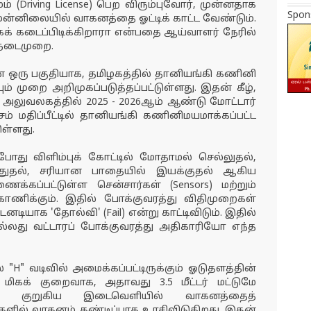
் (Driving License) பெற விரும்புவோர், முன்னதாக
Spon
ுன்னிலையில் வாகனத்தை ஓட்டிக் காட்ட வேண்டும்.
் கடைப்பிடிக்கிறாரா என்பதை ஆய்வாளர் நேரில்
 நடைமுறை.
ன் ஒரு பகுதியாக, தமிழகத்தில் தானியங்கி கணினி
ும் முறை அறிமுகப்படுத்தப்பட்டுள்ளது. இதன் கீழ்,
்து அலுவலகத்தில் 2025 - 2026ஆம் ஆண்டு மோட்டார்
ட்சம் மதிப்பீட்டில் தானியங்கி கணினிமயமாக்கப்பட்ட
ுள்ளது.
போது விளிம்புக் கோட்டில் மோதாமல் செல்லுதல்,
ுத்துதல், சரியான பாதையில் இயக்குதல் ஆகிய
கப்பட்டுள்ள சென்சார்கள் (Sensors) மற்றும்
்காணிக்கும். இதில் போக்குவரத்து விதிமுறைகள்
னடியாக 'தோல்வி' (Fail) என்று காட்டிவிடும். இதில்
து வட்டாரப் போக்குவரத்து அதிகாரியோ எந்த
 "H" வடிவில் அமைக்கப்பட்டிருக்கும் ஓடுதளத்தின்
 மிகக் குறைவாக, அதாவது 3.5 மீட்டர் மட்டுமே
ந்தத் குறுகிய இடைவெளியில் வாகனத்தைத்
டுகளில் வாகனம் கண்டிப்பாக உரசிவிடுகிறது. இதன்