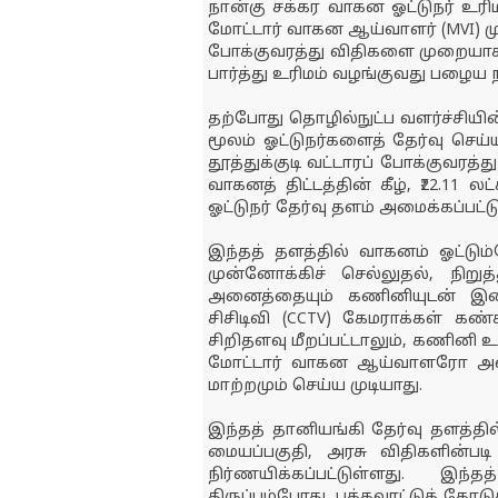
நான்கு சக்கர வாகன ஓட்டுநர் உரிமம
மோட்டார் வாகன ஆய்வாளர் (MVI) ம
போக்குவரத்து விதிகளை முறையாகக
பார்த்து உரிமம் வழங்குவது பழைய
தற்போது தொழில்நுட்ப வளர்ச்சியி
மூலம் ஓட்டுநர்களைத் தேர்வு செய்ய
தூத்துக்குடி வட்டாரப் போக்குவரத
வாகனத் திட்டத்தின் கீழ், ₹22.11 ல
ஓட்டுநர் தேர்வு தளம் அமைக்கப்பட்ட
இந்தத் தளத்தில் வாகனம் ஓட்டும்
முன்னோக்கிச் செல்லுதல், நிற
அனைத்தையும் கணினியுடன் இணைக்
சிசிடிவி (CCTV) கேமராக்கள் கண
சிறிதளவு மீறப்பட்டாலும், கணினி உட
மோட்டார் வாகன ஆய்வாளரோ அல்ல
மாற்றமும் செய்ய முடியாது.
இந்தத் தானியங்கி தேர்வு தளத்தில்
மையப்பகுதி, அரசு விதிகளின்படி
நிர்ணயிக்கப்பட்டுள்ளது. இ
திருப்பும்போது, பக்கவாட்டுக் கோ