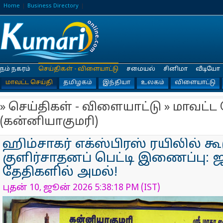
Home
Business Directory
நம் நகரம்
செய்திகள் - விளையாட்டு
சமையல்
சினிமா
வீடியோ
மாவட்ட செய்தி
தமிழகம்
இந்தியா
உலகம்
விளையாட்டு
» செய்திகள் - விளையாட்டு » மாவட்ட 
(கன்னியாகுமரி)
ஹிம்சாகர் எக்ஸ்பிரஸ் ரயிலில் கூ
குளிர்சாதனப் பெட்டி இணைப்பு: ஜ
தேதிகளில் அமல்!
புதன் 10, ஜூன் 2026 5:38:18 PM (IST)