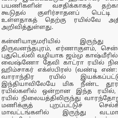
பயணிகளின் வசதிக்காகத் தற்க
கூடுதல் குளிர்சாதனப் பெட்ட
உள்ளதாகத் தெற்கு ரயில்வே அதி
அறிவித்துள்ளது.
கன்னியாகுமரியில் இருந்து ந
திருவனந்தபுரம், எர்ணாகுளம், சென
புதுடெல்லி வழியாக ஜம்மு காஷ்மீரில
வைஷ்ணோ தேவி காட்ரா ரயில் ந
ஹிம்சாகர் எக்ஸ்பிரஸ் (வண்டி எண்: 
வாராந்திர ரயில் இயக்கப்பட்
இந்தியாவிலேயே மிக நீண்ட தூரம
ரயில்களில் ஒன்றான இந்த ரயில்,
ரயில் நிலையத்திலிருந்து வாரந்தோறு
மணிக்குத் புறப்பட்டுச் செல
மாவட்டங்களில் இருந்து வடமாநி