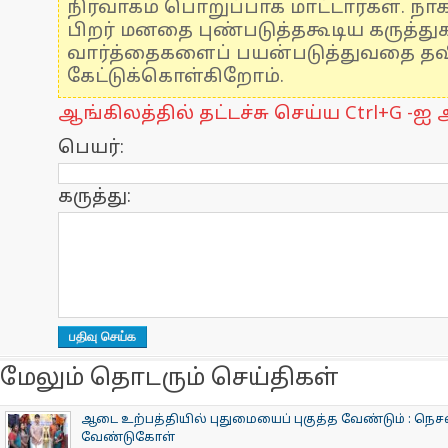
நிர்வாகம் பொறுப்பாக மாட்டார்கள். நாக
பிறர் மனதை புண்படுத்தகூடிய கருத்த
வார்த்தைகளைப் பயன்படுத்துவதை தவிர
கேட்டுக்கொள்கிறோம்.
ஆங்கிலத்தில் தட்டச்சு செய்ய Ctrl+G -ஐ அ
பெயர்:
கருத்து:
மேலும் தொடரும் செய்திகள்
ஆடை உற்பத்தியில் புதுமையைப் புகுத்த வேண்டும் : நெசவ
வேண்டுகோள்