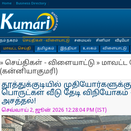
Home
Business Directory
நம் நகரம்
செய்திகள் - விளையாட்டு
சமையல்
சினிமா
வீடியோ
மாவட்ட செய்தி
தமிழகம்
இந்தியா
உலகம்
விளையாட்டு
» செய்திகள் - விளையாட்டு » மாவட்ட 
(கன்னியாகுமரி)
தூத்துக்குடியில் முதியோர்களுக்
பொருட்கள் வீடு தேடி விநியோகம்
அசத்தல்!
செவ்வாய் 2, ஜூன் 2026 12:28:04 PM (IST)