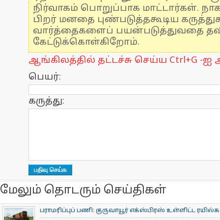
நிர்வாகம் பொறுப்பாக மாட்டார்கள். நாக
பிறர் மனதை புண்படுத்தகூடிய கருத்த
வார்த்தைகளைப் பயன்படுத்துவதை தவிர
கேட்டுக்கொள்கிறோம்.
ஆங்கிலத்தில் தட்டச்சு செய்ய Ctrl+G -ஐ அ
பெயர்:
கருத்து:
மேலும் தொடரும் செய்திகள்
பராமரிப்புப் பணி: குருவாயூர் எக்ஸ்பிரஸ் உள்ளிட்ட ரயில