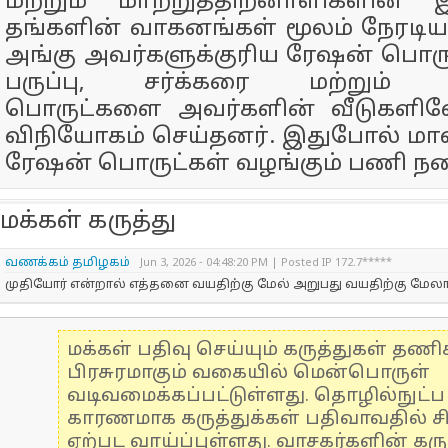
மற்றும் மாற்றுத்திறனாளிகளின் இ
தங்களின் வாகனங்கள் மூலம் நேரடிய
அங்கு அவர்களுக்குரிய ரேஷன் பொர
பருப்பு, சர்க்கரை மற்றும் அ
பொருட்களை அவர்களின் வீடுகளில
விநியோகம் செய்தனர். இதுபோல் மாவட
ரேஷன் பொருட்கள் வழங்கும் பணி நட
மக்கள் கருத்து
வணக்கம் தமிழகம்
Jun 3, 2026 - 04:48:20 PM | Posted IP 172.7*****
முதியோர் என்றால் எத்தனை வயதிற்கு மேல் அறுபது வயதிற்கு மேல
மக்கள் பதிவு செய்யும் கருத்துகள் தண
பிரசுரமாகும் வகையில் மென்பொருள்
வடிவமைக்கப்பட்டுள்ளது. தொழில்நுட்
காரணமாக கருத்துக்கள் பதிவாவதில் ச
ஏற்பட வாய்ப்புள்ளது. வாசகர்களின் கரு