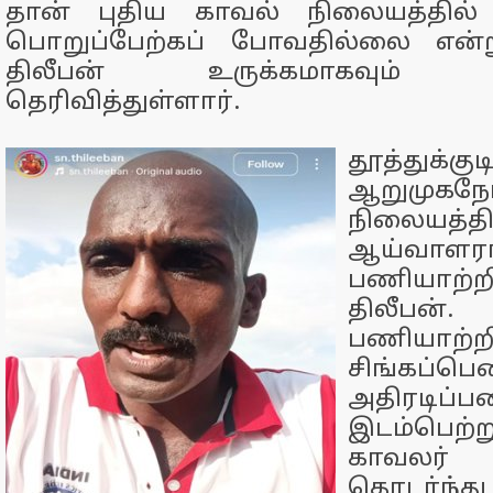
தான் புதிய காவல் நிலையத்தில்
பொறுப்பேற்கப் போவதில்லை என்ற
திலீபன் உருக்கமாகவும் அத
தெரிவித்துள்ளார்.
தூத்துக்
ஆறுமுக
நிலையத்தி
ஆய்வாளரா
பணியாற்
திலீபன்
பணியாற்
சிங்கப்பெ
அதிரடிப்ப
இடம்பெற
காவலர் 
தொடர்ந்