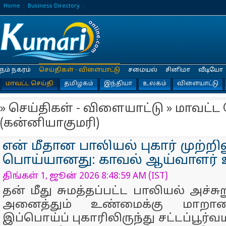
Home
Business Directory
நம் நகரம்
செய்திகள் - விளையாட்டு
சமையல்
சினிமா
வீடியோ
மாவட்ட செய்தி
தமிழகம்
இந்தியா
உலகம்
விளையாட்டு
» செய்திகள் - விளையாட்டு » மாவட்ட 
(கன்னியாகுமரி)
என் மீதான பாலியல் புகார் முற்றி
பொய்யானது: காவல் ஆய்வாளர் உ
திங்கள் 1, ஜூன் 2026 8:48:59 AM (IST)
தன் மீது சுமத்தப்பட்ட பாலியல் அச்சுற
அனைத்தும் உண்மைக்கு மாறான
இப்பொய்ப் புகாரிலிருந்து சட்டப்பூர்