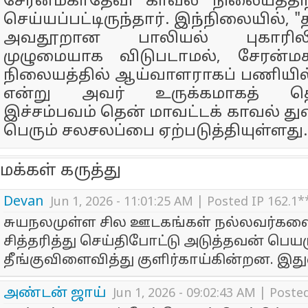
சேரன்மகாதேவி காவல் நிலையத்திற
செய்யப்பட்டிருந்தார். இந்நிலையில், 
அவதூறான பாலியல் புகாரிலி
முழுமையாக விடுபடாமல், சேரன்ம
நிலையத்தில் ஆய்வாளராகப் பணியில்
என்று அவர் உருக்கமாகத் தெரிவ
இச்சம்பவம் தென் மாவட்டக் காவல் து
பெரும் சலசலப்பை ஏற்படுத்தியுள்ளது.
மக்கள் கருத்து
Devan
Jun 1, 2026 - 11:01:25 AM | Posted IP 162.1
சுயநலமுள்ள சில ஊடகங்கள் நல்லவர்கள
சித்தரித்து செய்திபோட்டு அடுத்தவன் பெயர
தீங்குவிளைவித்து குளிர்காய்கின்றன. இது
அண்டன் ஜாய்
Jun 1, 2026 - 09:02:43 AM | Poste