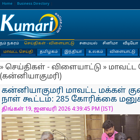
Home
Business Directory
நம் நகரம்
செய்திகள் - விளையாட்டு
சமையல்
சினிமா
வீடியோ
மாவட்ட செய்தி
தமிழகம்
இந்தியா
உலகம்
விளையாட்டு
» செய்திகள் - விளையாட்டு » மாவட்ட 
(கன்னியாகுமரி)
கன்னியாகுமரி மாவட்ட மக்கள் குற
நாள் கூட்டம்: 285 கோரிக்கை மனுக
திங்கள் 19, ஜனவரி 2026 4:39:45 PM (IST)