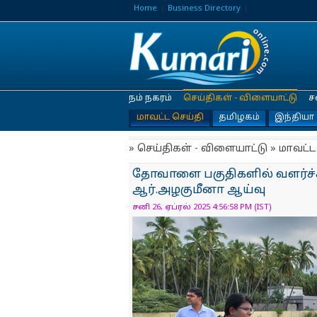
Home
Business Directory
நம் நகரம்
செய்திகள் - விளையாட்டு
ச
மாவட்ட செய்தி
தமிழகம்
இந்தியா
» செய்திகள் - விளையாட்டு » மாவட்ட
தோவாளை பகுதிகளில் வளர்ச்ச
ஆர்.அழகுமீனா ஆய்வு
சனி 26, ஏப்ரல் 2025 4:56:58 PM (IST)