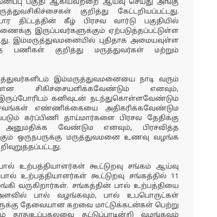
கவனிப்பு பகுதி ஆகியவற்றை ஆய்வு செய்து அங்கு
ுத்துவசிகிச்சைகள் குறித்து கேட்டறியப்பட்டது.
ர திட்டத்தின் கீழ் பிரசவ வார்டு பகுதியில்
ணைக்கு இருப்பவர்களுக்கும் ஏற்படுத்தப்பட்டுள்ள
டது. இம்மருத்துவமனையில் புதிதாக அமையவுள்ள
ணிகள் குறித்து மருத்துவர்கள் மற்றும்
ருத்துவர்களிடம் இம்மருத்துவமனையை நாடி வரும்
ப்பான சிகிச்சையளிக்கவேண்டும் எனவும்,
 இருப்போரிடம் கனிவுடன் நடந்துகொள்ளவேண்டும்
ரசவங்கள் எண்ணிக்கையை அதிகரிக்கவேண்டும
டும் கர்ப்பிணி தாய்மார்களை பிரசவ தேதிக்கு
 அனுமதிக்க வேண்டும எனவும், பிரசவித்த
்கும் ஒருநபருக்கு மருத்துவமனை உணவு வழங்க
வுறுத்தப்பட்டது.
ல் உற்பத்தியாளர்கள் கூட்டுறவு சங்கம் ஆய்வு
ால் உற்பத்தியாளர்கள் கூட்டுறவு சங்கத்தில் 11
ழங்கி வருகிறார்கள். சங்கத்தின் பால் உற்பத்தியை
அளவில் பால் வழங்கவும், பால் உபபொருட்கள்
களுக்கு தேவையான கறவை மாட்டுக்கடன்கள் பெற்று
ும் தாதுஉப்புகலவை தட்டுப்பாடின்றி வழங்கவும்