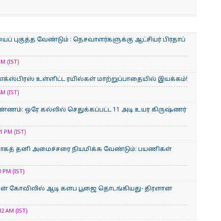
் புகுத்த வேண்டும் : நெசவாளர்களுக்கு ஆட்சியர் பிரதாப்
M (IST)
் எக்ஸ்பிரஸ் உள்ளிட்ட ரயில்கள் மாற்றுப்பாதையில் இயக்கம்!
M (IST)
்ணம்: ஒரே கல்லில் செதுக்கப்பட்ட 11 அடி உயர கிருஷ்ணர்
 PM (IST)
்காகத் தனி அமைச்சரை நியமிக்க வேண்டும்: பயணிகள்
 PM (IST)
மன் கோவிலில் ஆடி களப பூஜை தொடங்கியது- திரளான
2 AM (IST)