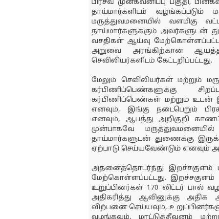
பிரசவ முன்கவனிப்பு பகுதி, பின்
தாய்மார்களிடம் வழங்கப்படும் மர
மருத்துவமனையில் வளமிகு வட்டா
தாய்மார்களுக்கும் அவர்களுடன் து
வசதிகள் ஆய்வு மேற்கொள்ளப்பட்
அறுவை அரங்கிற்கான ஆயத்த ப
செவிலியர்களிடம் கேட்டறிப்பட்டது.
மேலும் செவிலியர்கள் மற்றும் ம
கர்பிணிப்பெண்களுக்கு சிற
கர்பிணிப்பெண்கள் மற்றும் உடன்
எனவும், இங்கு நடைபெறும் பி
எனவும், ஆபத்து அறிகுறி காணப்ப
முன்பாகவே மருத்துவமனையில்
தாய்மார்களுடன் துணைக்கு இருக
ஏற்பாடு செய்யவேண்டும் எனவும் அறி
அதனைத்தொடர்ந்து இறச்சகுளம் பா
மேற்கொள்ளப்பட்டது. இறச்சகுளம் ப
உறுப்பினர்கள் 170 லிட்டர் பால் வ
அதிகரித்து ஆவினுக்கு அதிக 
விற்பனை செய்யவும், உறுப்பினர்
வழங்கவும், மாட்டுத்தீவனம் மற்ற