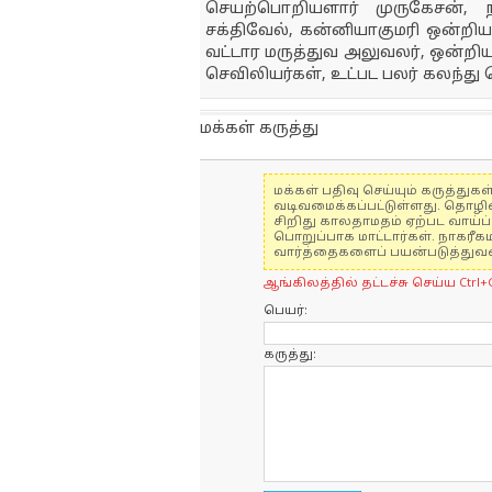
செயற்பொறியளார் முருகேசன், 
சக்திவேல், கன்னியாகுமரி ஒன்றிய
வட்டார மருத்துவ அலுவலர், ஒன்றிய 
செவிலியர்கள், உட்பட பலர் கலந்து
மக்கள் கருத்து
மக்கள் பதிவு செய்யும் கருத்த
வடிவமைக்கப்பட்டுள்ளது. தொழி
சிறிது காலதாமதம் ஏற்பட வாய்ப்ப
பொறுப்பாக மாட்டார்கள். நாகரீக
வார்த்தைகளைப் பயன்படுத்துவதை
ஆங்கிலத்தில் தட்டச்சு செய்ய Ctrl+
பெயர்:
கருத்து: