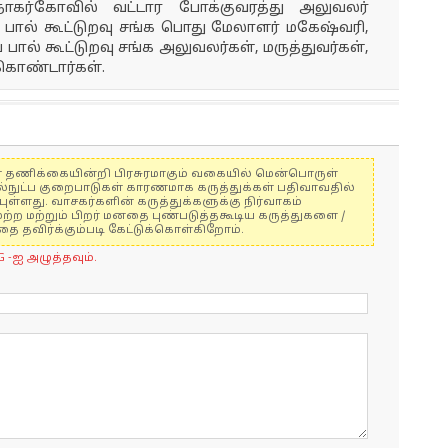
நாகர்கோவில் வட்டார போக்குவரத்து அலுவலர்
 பால் கூட்டுறவு சங்க பொது மேலாளர் மகேஷ்வரி,
பால் கூட்டுறவு சங்க அலுவலர்கள், மருத்துவர்கள்,
 கொண்டார்கள்.
ுகள் தணிக்கையின்றி பிரசுரமாகும் வகையில் மென்பொருள்
ல்நுட்ப குறைபாடுகள் காரணமாக கருத்துக்கள் பதிவாவதில்
ுள்ளது. வாசகர்களின் கருத்துக்களுக்கு நிர்வாகம்
மற்ற மற்றும் பிறர் மனதை புண்படுத்தகூடிய கருத்துகளை /
 தவிர்க்கும்படி கேட்டுக்கொள்கிறோம்.
G -ஐ அழுத்தவும்.