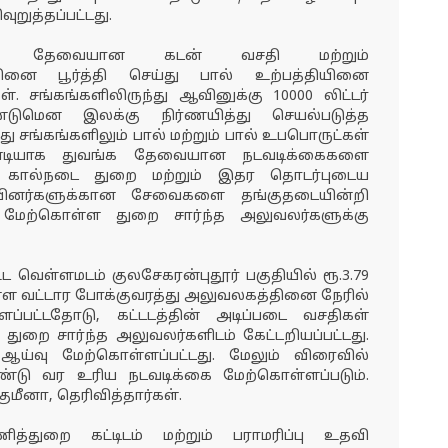
ுறுத்தப்பட்டது.
ளுக்கு தேவையான கடன் வசதி மற்றும்
னை பூர்த்தி செய்து பால் உற்பத்தியினை
ள். சங்கங்களிலிருந்து ஆவினுக்கு 10000 லிட்டர்
டுமென இலக்கு நிர்ணயித்து செயல்படுத்த
து சங்கங்களிலும் பால் மற்றும் பால் உபபொருட்கள்
டியாக துவங்க தேவையான நடவடிக்கைகளை
து. கால்நடை துறை மற்றும் இதர தொடர்புடைய
பினர்களுக்கான சேவைகளை தங்குதடையின்றி
ேற்கொள்ள துறை சார்ந்த அலுவலர்களுக்கு
ட வெள்ளமடம் குலசேகரன்புதூர் பகுதியில் ரூ.3.79
்டுள்ள வட்டார போக்குவரத்து அலுவலகத்தினை நேரில்
ப்பட்டதோடு, கட்டடத்தின் அடிப்படை வசதிகள்
ு துறை சார்ந்த அலுவலர்களிடம் கேட்டறியப்பட்டது.
 ஆய்வு மேற்கொள்ளப்பட்டது. மேலும் விரைவில்
ண்டு வர உரிய நடவடிக்கை மேற்கொள்ளப்படும்.
ுமீனா, தெரிவித்தார்கள்.
த்துறை கட்டிடம் மற்றும் பராமரிப்பு உதவி