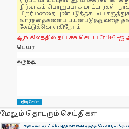
ஏற்பட வாய்ப்புள்ளது. வாசகர்களின் கரு
நிர்வாகம் பொறுப்பாக மாட்டார்கள். நாக
பிறர் மனதை புண்படுத்தகூடிய கருத்த
வார்த்தைகளைப் பயன்படுத்துவதை தவிர
கேட்டுக்கொள்கிறோம்.
ஆங்கிலத்தில் தட்டச்சு செய்ய Ctrl+G -ஐ அ
பெயர்:
கருத்து:
மேலும் தொடரும் செய்திகள்
ஆடை உற்பத்தியில் புதுமையைப் புகுத்த வேண்டும் : நெசவ