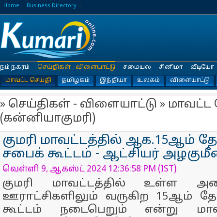
Home
Business Directory
நம் நகரம்
செய்திகள் - விளையாட்டு
சமையல்
சினிமா
வீடியோ
மாவட்ட செய்தி
தமிழகம்
இந்தியா
உலகம்
விளையாட்டு
» செய்திகள் - விளையாட்டு » மாவட்ட 
(கன்னியாகுமரி)
குமரி மாவட்டத்தில் ஆக.15ஆம் தே
சபைக் கூட்டம் - ஆட்சியர் அழகும
வெள்ளி 9, ஆகஸ்ட் 2024 12:36:58 PM (IST)
குமரி மாவட்டத்தில் உள்ள அன
ஊராட்சிகளிலும் வருகிற 15ஆம் தே
கூட்டம் நடைபெறும் என்று மாவ