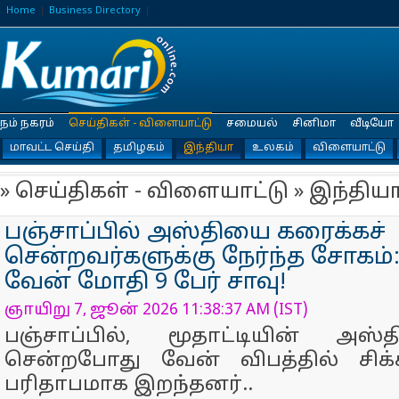
Home
Business Directory
நம் நகரம்
செய்திகள் - விளையாட்டு
சமையல்
சினிமா
வீடியோ
மாவட்ட செய்தி
தமிழகம்
இந்தியா
உலகம்
விளையாட்டு
» செய்திகள் - விளையாட்டு » இந்திய
பஞ்சாப்பில் அஸ்தியை கரைக்கச்
சென்றவர்களுக்கு நேர்ந்த சோகம்: 
வேன் மோதி 9 பேர் சாவு!
ஞாயிறு 7, ஜூன் 2026 11:38:37 AM (IST)
பஞ்சாப்பில், மூதாட்டியின் அஸ
சென்றபோது வேன் விபத்தில் சிக்
பரிதாபமாக இறந்தனர்..